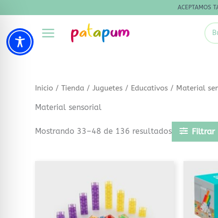
Ir
ACEPTAMOS T
al
Sea
contenido
for:
Inicio
/
Tienda
/
Juguetes
/
Educativos
/
Material sen
Material sensorial
Mostrando 33–48 de 136 resultados
Filtrar