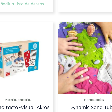
ñadir a lista de deseos
Rango
de
precio
desde
10,90
hasta
44,95
Material sensorial
Manualidades
ó tacto-visual Akros
Dynamic Sand Tu