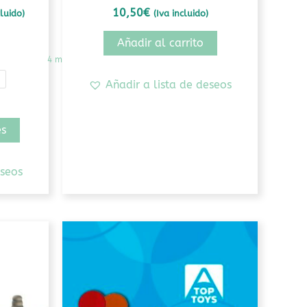
producto
10,50
€
cluido)
(Iva incluido)
Añadir al carrito
4 más
Añadir a lista de deseos
es
eseos