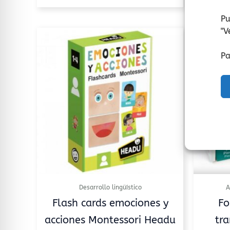
Pu
"
V
Pa
Desarrollo lingüístico
A
Flash cards emociones y
Fo
acciones Montessori Headu
tra