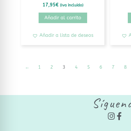
17,95
€
(Iva incluido)
Añadir al carrito
Añadir a lista de deseos
A
←
1
2
3
4
5
6
7
8
Síguen
I
F
n
a