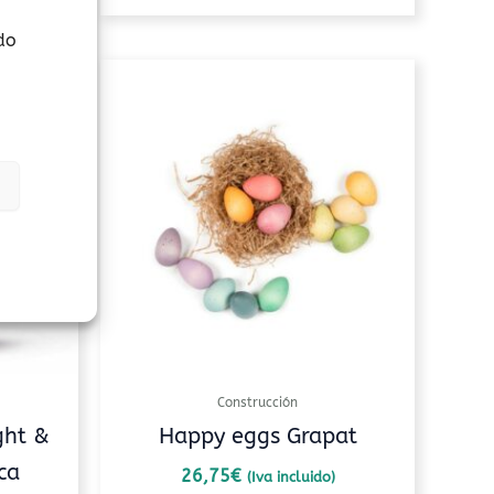
do
Construcción
ght &
Happy eggs Grapat
ca
26,75
€
(Iva incluido)