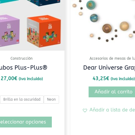
Las
opciones
se
pueden
elegir
en
la
Construcción
Accesorios de mesas de l
página
ubos Plus-Plus®
Dear Universe Gra
de
producto
27,00
€
43,25
€
(Iva incluido)
(Iva incluido)
Añadir al carrito
Brilla en la oscuridad
Neon
Añadir a lista de d
eleccionar opciones