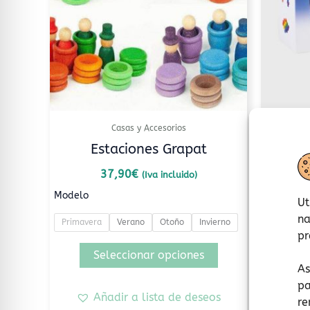
Las
opciones
se
pueden
elegir
en
la
Casas y Accesorios
página
Estaciones Grapat
Expec
de
producto
37,90
€
(Iva incluido)
Modelo
Ut
na
Primavera
Verano
Otoño
Invierno
pr
A
Seleccionar opciones
As
pa
Añadir a lista de deseos
re