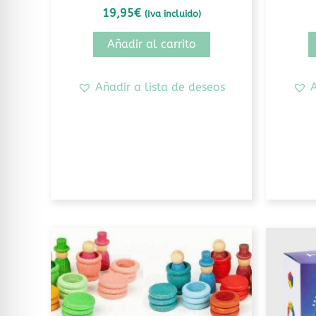
19,95
€
(Iva incluido)
Añadir al carrito
Añadir a lista de deseos
A
Este
producto
tiene
múltiples
variantes.