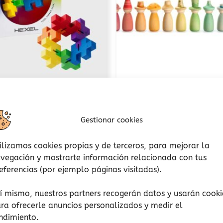
Construcción
Casas y Accesorios
tro Hexel Plus-Plus®
Fancy Nins Grap
Gestionar cookies
15,00
€
45,30
€
(Iva incluido)
(Iva incluido)
ilizamos cookies propias y de terceros, para mejorar la
Añadir al carrito
Añadir al carrito
vegación y mostrarte información relacionada con tus
eferencias (por ejemplo páginas visitadas).
ñadir a lista de deseos
Añadir a lista de d
í mismo, nuestros partners recogerán datos y usarán cooki
ra ofrecerle anuncios personalizados y medir el
ndimiento.