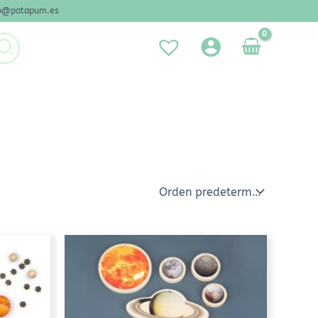
nfo@patapum.es