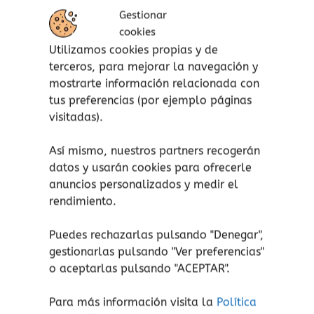
variantes.
Gestionar
Las
cookies
opciones
Utilizamos cookies propias y de
se
terceros, para mejorar la navegación y
pueden
mostrarte información relacionada con
Desarrollo lingüístico
elegir
tus preferencias (por ejemplo páginas
Tarjetas de
en
visitadas).
aprendizaje bilingües
la
página
Así mismo, nuestros partners recogerán
Ballon
de
datos y usarán cookies para ofrecerle
9,95
€
(Iva incluido)
producto
anuncios personalizados y medir el
Modelo
rendimiento.
Los animales
Puedes rechazarlas pulsando "Denegar",
Mis primeras palabras
gestionarlas pulsando "
Ver preferencias
"
o aceptarlas pulsando "ACEPTAR".
Seleccionar opciones
Para más información visita la
Política
Añadir a lista de