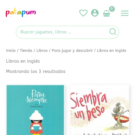
Ir
al
contenido
Search
for:
Inicio
/
Tienda
/
Libros
/
Para jugar y descubrir
/ Libros en inglés
Libros en inglés
Mostrando los 3 resultados
Este
Este
producto
produc
tiene
tiene
múltiples
múltip
variantes.
variant
Las
Las
opciones
opcion