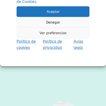
de Cookies
.
deseos
Aceptar
Denegar
Ver preferencias
Síguenos
I
F
Política de
Política de
Aviso
n
a
cookies
privacidad
legal
s
c
t
e
a
b
g
o
r
o
a
k
m
-
f