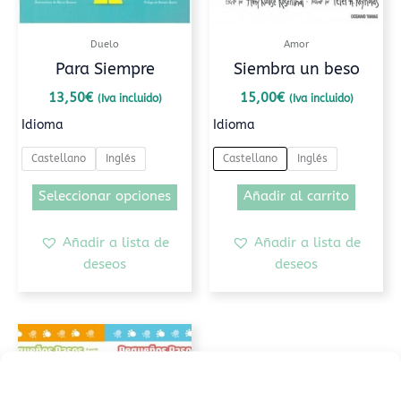
se
se
pueden
puede
Duelo
Amor
elegir
elegir
Para Siempre
Siembra un beso
en
en
la
la
13,50
€
15,00
€
(Iva incluido)
(Iva incluido)
página
página
Idioma
Idioma
de
de
Castellano
Inglés
Castellano
Inglés
producto
produc
Seleccionar opciones
Añadir al carrito
Añadir a lista de
Añadir a lista de
deseos
deseos
Este
producto
tiene
múltiples