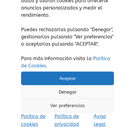
datos y usarán cookies para ofrecerle
anuncios personalizados y medir el
rendimiento.
Conocimiento
Amor
El nido de Pío
La abeja Flora y el
Puedes rechazarlas pulsando "Denegar",
prado de las cinco
18,00
€
gestionarlas pulsando "
Ver preferencias
"
(Iva incluido)
o aceptarlas pulsando "ACEPTAR".
flores
Añadir al carrito
16,00
€
(Iva incluido)
Para más información visita la
Política
Añadir a lista de
de Cookies
.
Añadir al carrito
deseos
Aceptar
Añadir a lista de
deseos
Denegar
Ver preferencias
Política de
Política de
Aviso
cookies
privacidad
legal