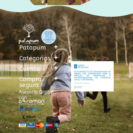
Patapum
Categorias
Cuenta
Compra
segura
Asesoría Digital
con