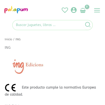
Ir
al
contenido
Search
for:
Inicio
/ ING
ING
Este producto cumple la normativa Europea
de calidad
.