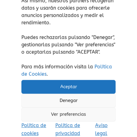
Así mismo, nuestros partners recogerán
Contenido:
datos y usarán cookies para ofrecerle
anuncios personalizados y medir el
1 tablero de juego compacto con tapa
rendimiento.
transparente.
11 piezas de rompecabezas.
Puedes rechazarlas pulsando "Denegar",
Libro con 120 desafíos y soluciones.
gestionarlas pulsando "
Ver preferencias
"
Reglas de juego.
o aceptarlas pulsando "ACEPTAR".
Para más información visita la
Política
de Cookies
.
¡atención!
No apto para peques menores de 3
años, peligro de asfixia por piezas pequeñas.
Aceptar
Aviso de seguridad:
El embalaje no es un
juguete. Retire el embalaje antes de jugar.
Denegar
Ver preferencias
Política de
Política de
Aviso
cookies
privacidad
legal
Productos relacionados