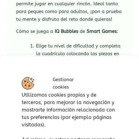
permite jugar en cualquier rincón. Ideal tanto
para peques como para adultos, ¡pon a prueba
tu mente y disfruta del reto donde quieras!
Cómo se juega a
IQ Bubbles
de
Smart Games
:
Elige tu nivel de dificultad y completa
la cuadrícula colocando las piezas en
su lugar y orientación correctos.
Completa los espacios vacíos
colocando las piezas en la ubicación y
Gestionar
orientación correctas. Si una pieza no
cookies
encaja, girarla 90° podría ayudar… ¡o
Utilizamos cookies propias y de
no!
terceros, para mejorar la navegación y
Solo hay una solución, que se muestra
mostrarte información relacionada con
al final del libro de desafíos.
tus preferencias (por ejemplo páginas
visitadas).