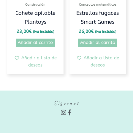
Construcción
Conceptos matemáticos
Cohete apilable
Estrellas fugaces
Plantoys
Smart Games
23,00
€
26,00
€
(Iva incluido)
(Iva incluido)
Añadir al carrito
Añadir al carrito
Añadir a lista de
Añadir a lista de
deseos
deseos
Síguenos
I
F
n
a
s
c
t
e