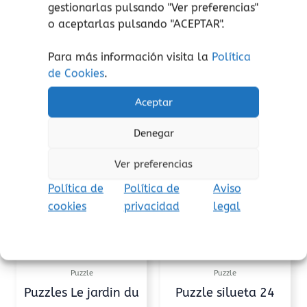
gestionarlas pulsando "
Ver preferencias
"
Aviso de seguridad:
El embalaje no es un
o aceptarlas pulsando "ACEPTAR".
juguete. Retire el embalaje antes de jugar.
Para más información visita la
Política
de Cookies
.
Aceptar
Productos relacionados
Denegar
Este
Este
producto
prod
Ver preferencias
tiene
tiene
múltiples
múlti
Política de
Política de
Aviso
variantes.
varia
cookies
privacidad
legal
Las
Las
opciones
opcio
se
se
pueden
pued
Puzzle
Puzzle
elegir
elegi
Puzzles Le jardin du
Puzzle silueta 24
en
en