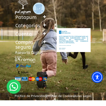
Patapum
Categorias
Cuenta
Compra
segura
Asesoría Digital
con
Política de Privacidad
Política de Cookies
Aviso Legal
Derecho de Desistimiento