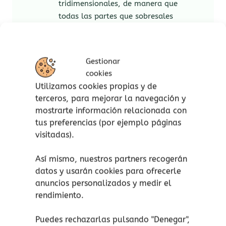
tridimensionales, de manera que
todas las partes que sobresales
encajen en los orificios del tablero de
juego.
Habrás encontrado la solución
Gestionar
correcta cuando encajen todas las
cookies
piezas del rompecabezas.
Utilizamos cookies propias y de
terceros, para mejorar la navegación y
Contenido:
mostrarte información relacionada con
tus preferencias (por ejemplo páginas
10 Piezas del rompecabezas.
visitadas).
1 Tablero compacto con tapa.
Cuaderno con 120 retos y soluciones
Así mismo, nuestros partners recogerán
Instrucciones de juego.
datos y usarán cookies para ofrecerle
anuncios personalizados y medir el
rendimiento.
¡atención!
No apto para peques menores de 3
Puedes rechazarlas pulsando "Denegar",
años, peligro de asfixia por piezas pequeñas.