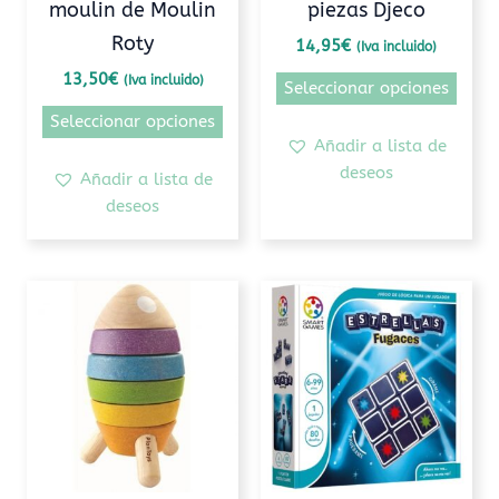
moulin de Moulin
piezas Djeco
la
la
Roty
página
pági
14,95
€
(Iva incluido)
de
de
13,50
€
(Iva incluido)
Seleccionar opciones
producto
prod
Seleccionar opciones
Añadir a lista de
deseos
Añadir a lista de
deseos