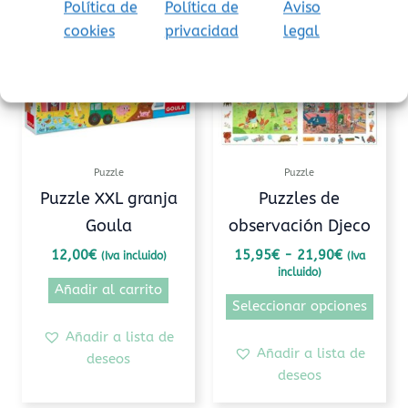
de
Política de
Política de
Aviso
prod
precios:
cookies
privacidad
legal
tiene
desde
15,95€
múlti
hasta
varia
21,90€
Las
opcio
se
pued
Puzzle
Puzzle
elegi
Puzzle XXL granja
Puzzles de
en
Goula
observación Djeco
la
pági
12,00
€
15,95
€
-
21,90
€
(Iva incluido)
(Iva
incluido)
de
Añadir al carrito
prod
Seleccionar opciones
Añadir a lista de
Añadir a lista de
deseos
deseos