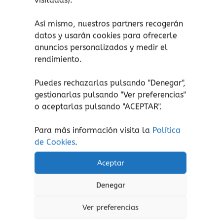
visitadas).
utilizar como caja de almacenamiento.
5 tortugas.
Así mismo, nuestros partners recogerán
1 liebre.
datos y usarán cookies para ofrecerle
4 vallas.
anuncios personalizados y medir el
1 folleto con 48 desafíos y soluciones.
rendimiento.
Puedes rechazarlas pulsando "Denegar",
gestionarlas pulsando "
Ver preferencias
"
¡atención!
No apto para peques menores de 3
o aceptarlas pulsando "ACEPTAR".
años, peligro de asfixia por piezas pequeñas.
Aviso de seguridad:
El embalaje no es un
Para más información visita la
Política
juguete. Retire el embalaje antes de jugar.
de Cookies
.
Aceptar
Denegar
Productos relacionados
Ver preferencias
Rango
Este