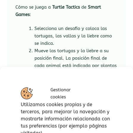
Cómo se juega a
Turtle Tactics
de
Smart
Games
:
Selecciona un desafío y coloca las
tortugas, las vallas y la liebre como
se indica.
Mueve las tortugas y la liebre a su
posición final. La posición final de
cada animal está indicada por plantas
que tienen el mismo color que el
animal.
Has encontrado la solución cuando
Gestionar
todos los animales han llegado a su
cookies
posición final.
Utilizamos cookies propias y de
terceros, para mejorar la navegación y
Contenido:
mostrarte información relacionada con
tus preferencias (por ejemplo páginas
1 tablero metálico que se puede