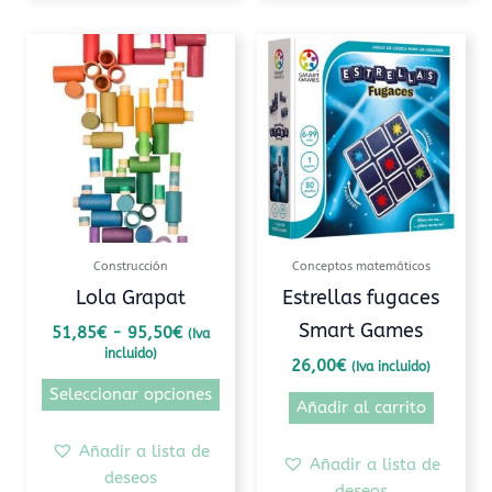
Rango
Este
de
producto
precios:
tiene
desde
51,85€
múltiples
hasta
variantes.
95,50€
Las
opciones
se
pueden
Construcción
Conceptos matemáticos
elegir
Lola Grapat
Estrellas fugaces
en
Smart Games
51,85
€
-
95,50
€
(Iva
la
incluido)
página
26,00
€
(Iva incluido)
de
Seleccionar opciones
Añadir al carrito
producto
Añadir a lista de
Añadir a lista de
deseos
deseos