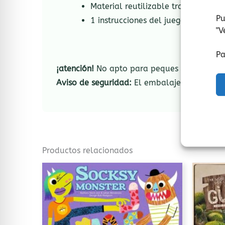
Material reutilizable tras cada par
Pu
1 instrucciones del juego.
"
V
Pa
¡atención!
No apto para peques menores de 3
Aviso de seguridad:
El embalaje no es un ju
Productos relacionados