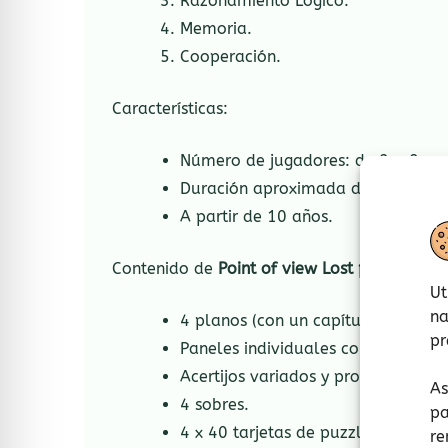
Razonamiento Lógico.
Memoria.
Cooperación.
Características:
Número de jugadores: de 2 a 8 pe
Duración aproximada de cada part
A partir de 10 años.
Contenido de
Point of view Lost places
de
H
Ut
na
4 planos (con un capítulo cada uno
pr
Paneles individuales con diferentes
Acertijos variados y progresivos.
As
4 sobres.
pa
4 x 40 tarjetas de puzzle.
re