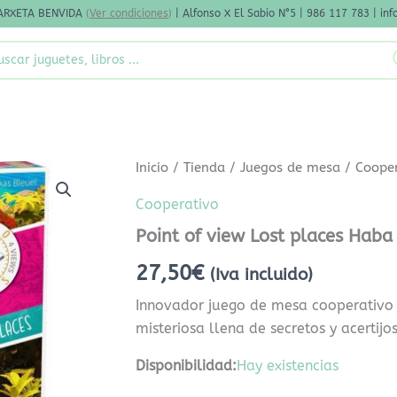
ARXETA BENVIDA
(
Ver condiciones
)
| Alfonso X El Sabio N°5 | 986 117 783 | i
rch
Point
Inicio
/
Tienda
/
Juegos de mesa
/
Coope
of
view
Cooperativo
Lost
Point of view Lost places Haba
places
Haba
27,50
€
cantidad
(Iva incluido)
Innovador juego de mesa cooperativo 
misteriosa llena de secretos y acertijos
Disponibilidad:
Hay existencias