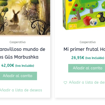
Cooperativo
Cooperativo
aravilloso mundo de
Mi primer frutal H
os Güs Marbushka
26,95
€
(Iva incluido)
42,00
€
(Iva incluido)
Añadir al carrito
Añadir al carrito
Añadir a lista de de
Añadir a lista de deseos