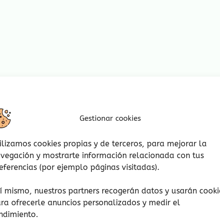
rsonas.
ida: 60 min.
Gestionar cookies
aba
:
ilizamos cookies propias y de terceros, para mejorar la
vegación y mostrarte información relacionada con tus
) plegables, con una historia narrativa.
eferencias (por ejemplo páginas visitadas).
 ángulos de visión.
í mismo, nuestros partners recogerán datos y usarán cooki
ra ofrecerle anuncios personalizados y medir el
ndimiento.