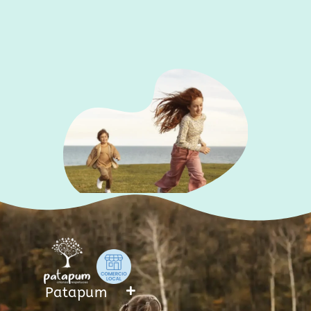
f
Patapum