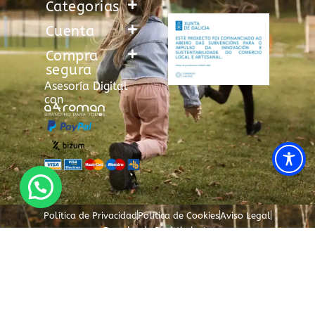
Categorias
Cuenta
Compra
segura
Asesoría Digital
con
Política de Privacidad
Política de Cookies
Aviso Legal
Derecho de Desistimiento
Medio
monstruo
Correo de asistencia al cliente
Lo
Lúdilo
Consultas o incidencias: info@patapum.es
-
+
quiero
Añadir al carrito
cantidad
añadir a mi
lista
Copyright © 2018–2026 Patapum | powered by
a4roman