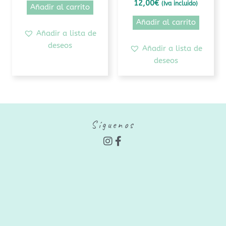
12,00
€
(Iva incluido)
Añadir al carrito
Añadir al carrito
Añadir a lista de
deseos
Añadir a lista de
deseos
Síguenos
I
F
n
a
s
c
t
e
a
b
g
o
r
o
a
k
m
-