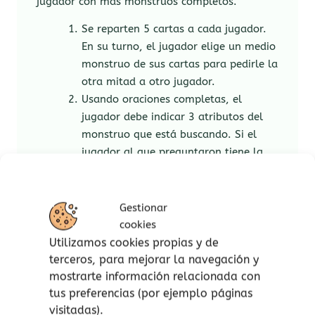
jugador con más monstruos completos.
Se reparten 5 cartas a cada jugador.
En su turno, el jugador elige un medio
monstruo de sus cartas para pedirle la
otra mitad a otro jugador.
Usando oraciones completas, el
jugador debe indicar 3 atributos del
monstruo que está buscando. Si el
jugador al que preguntaron tiene la
carta descrita, debe entregarla.
El jugador con más monstruos
completos gana la partida.
Gestionar
cookies
Características:
Utilizamos cookies propias y de
terceros, para mejorar la navegación y
De 2 a 4 jugadores.
mostrarte información relacionada con
Tiempo de partida: 10 minutos
tus preferencias (por ejemplo páginas
aproximadamente.
visitadas).