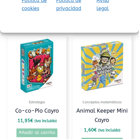
Política de
Política de
Aviso
cookies
privacidad
legal
Productos relacionados
Estrategia
Conceptos matemáticos
Co-co-Pío Cayro
Animal Keeper Mini
Cayro
11,95
€
(Iva incluido)
1,60
€
(Iva incluido)
Añadir al carrito