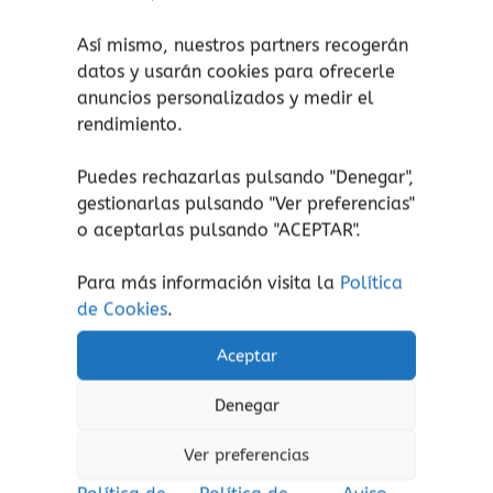
A partir de 4 años.
Así mismo, nuestros partners recogerán
Habilidades de
Medio monstruo
de
Lúdilo
:
datos y usarán cookies para ofrecerle
anuncios personalizados y medir el
Concentración.
rendimiento.
Habilidades lingüísticas.
Habilidades sociales.
Puedes rechazarlas pulsando "Denegar",
Memoria.
gestionarlas pulsando "
Ver preferencias
"
Percepción visual.
o aceptarlas pulsando "ACEPTAR".
Reconocimiento de formas y colores.
Para más información visita la
Política
Reconocimiento del color.
de Cookies
.
Aceptar
¡atención!
No apto para peques menores de 3
Denegar
años, peligro de asfixia por piezas pequeñas.
Aviso de seguridad:
El embalaje no es un
Ver preferencias
juguete. Retire el embalaje antes de jugar.