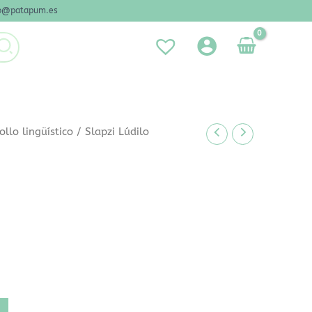
nfo@patapum.es
ollo lingüístico
/ Slapzi Lúdilo