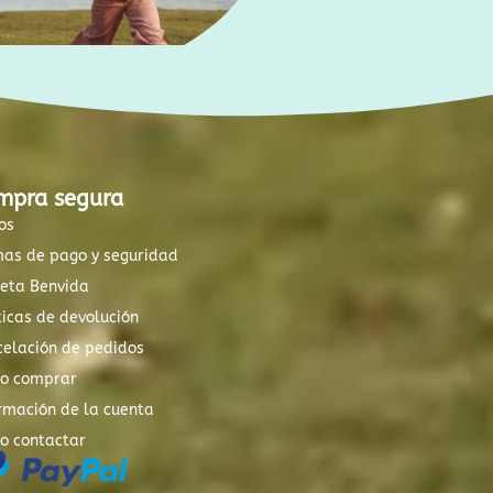
mpra segura
os
mas de pago y seguridad
xeta Benvida
ticas de devolución
elación de pedidos
o comprar
rmación de la cuenta
o contactar