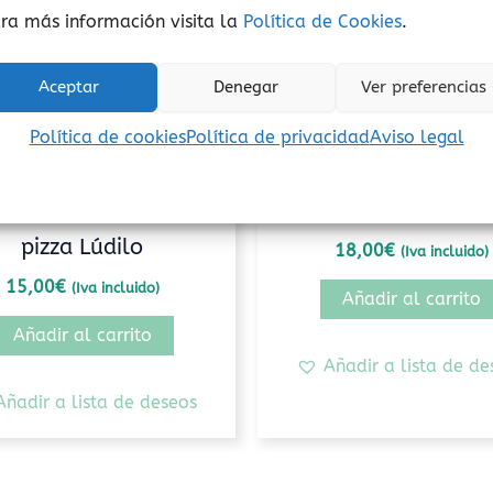
ra más información visita la
Política de Cookies
.
Aceptar
Denegar
Ver preferencias
Política de cookies
Política de privacidad
Aviso legal
elocidad de procesamiento
Cooperativo
 gorro, tarta, regalo,
4 pistas Lúdilo
pizza Lúdilo
18,00
€
(Iva incluido)
15,00
€
(Iva incluido)
Añadir al carrito
Añadir al carrito
Añadir a lista de de
Añadir a lista de deseos