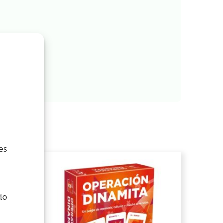
es
do