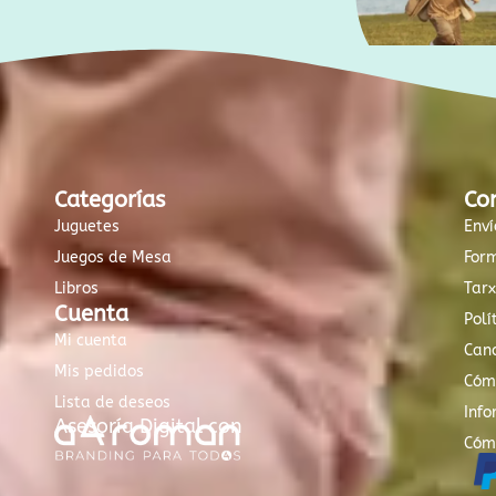
Categorías
Co
Juguetes
Enví
Juegos de Mesa
For
Libros
Tar
Cuenta
Polí
Mi cuenta
Canc
Mis pedidos
Cóm
Lista de deseos
Info
Asesoría Digital con
Cóm