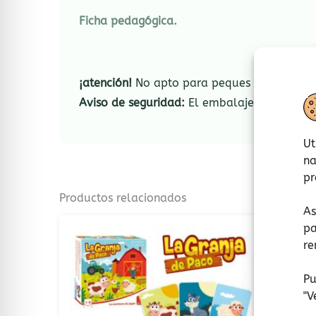
Ficha pedagógica.
¡atención!
No apto para peques menores de 3
Aviso de seguridad:
El embalaje no es un ju
Ut
na
pr
Productos relacionados
As
pa
re
Pu
"
V