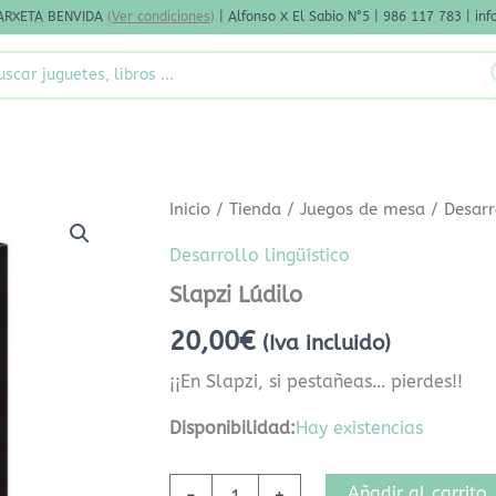
ARXETA BENVIDA
(
Ver condiciones
)
| Alfonso X El Sabio N°5 | 986 117 783 | i
rch
Slapzi
Inicio
/
Tienda
/
Juegos de mesa
/
Desarr
Lúdilo
cantidad
Desarrollo lingüístico
Slapzi Lúdilo
20,00
€
(Iva incluido)
¡¡En Slapzi, si pestañeas… pierdes!!
Disponibilidad:
Hay existencias
Añadir al carrito
-
+