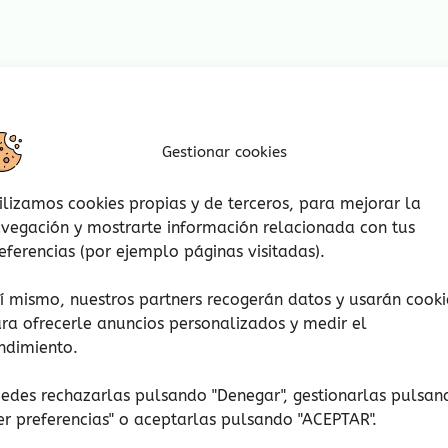
 años, peligro de asfixia por piezas pequeñas.
guete. Retire el embalaje antes de jugar.
Gestionar cookies
ilizamos cookies propias y de terceros, para mejorar la
vegación y mostrarte información relacionada con tus
eferencias (por ejemplo páginas visitadas).
í mismo, nuestros partners recogerán datos y usarán cooki
ra ofrecerle anuncios personalizados y medir el
ndimiento.
edes rechazarlas pulsando "Denegar", gestionarlas pulsan
er preferencias
" o aceptarlas pulsando "ACEPTAR".