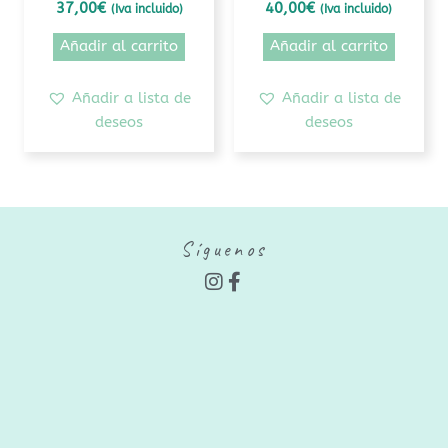
37,00
€
40,00
€
(Iva incluido)
(Iva incluido)
Añadir al carrito
Añadir al carrito
Añadir a lista de
Añadir a lista de
deseos
deseos
Síguenos
I
F
n
a
s
c
t
e
a
b
g
o
r
o
a
k
m
-