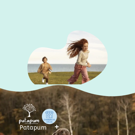
f
Patapum