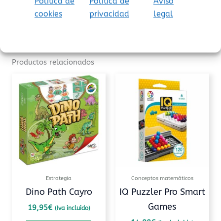
Política de
Política de
Aviso
juguete. Retire el embalaje antes de jugar.
cookies
privacidad
legal
Productos relacionados
Estrategia
Conceptos matemáticos
Dino Path Cayro
IQ Puzzler Pro Smart
Games
19,95
€
(Iva incluido)