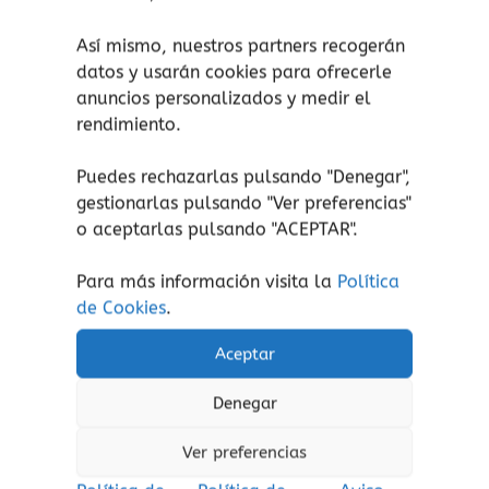
N.º de jugadores: 2 jugadores.
Así mismo, nuestros partners recogerán
Duración de la partida: 30 minutos
datos y usarán cookies para ofrecerle
aproximadamente.
anuncios personalizados y medir el
rendimiento.
Contenido:
Puedes rechazarlas pulsando "Denegar",
1 tablero plegable de 28,8 x 5 x 14,4
gestionarlas pulsando "
Ver preferencias
"
cm (Medidas tablero desplegado: 29 x
o aceptarlas pulsando "ACEPTAR".
29 x 2,5 cm.).
5 dados.
Para más información visita la
Política
30 piezas.
de Cookies
.
Reglas del juego.
Aceptar
Denegar
¡atención!
No apto para niños menores de 3
años, peligro de asfixia por piezas pequeñas.
Ver preferencias
Aviso de seguridad:
El embalaje no es un