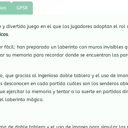
deo
GPSR
 y divertido juego en el que los jugadores adoptan el rol 
icos
.
 fácil: han preparado un laberinto con muros invisibles qu
ar su memoria para recordar donde se encuentran las pared
o, que gracias al ingenioso doble tablero y el uso de im
es desconocen en cada partida cuáles son los senderos abie
que ejercitar la memoria y tentar a la suerte en partidas di
el laberinto mágico.
tema de doble tablero y el uso de imanes para simular los 