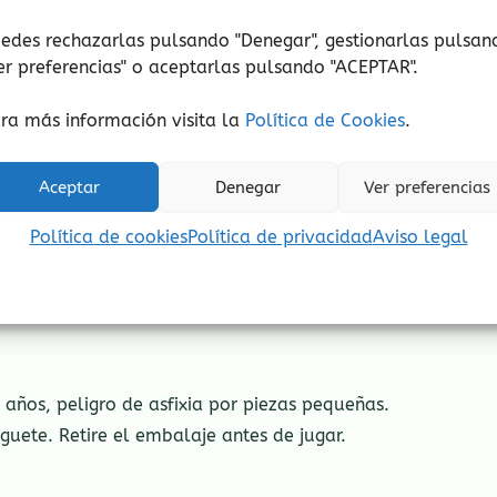
edes rechazarlas pulsando "Denegar", gestionarlas pulsan
er preferencias
" o aceptarlas pulsando "ACEPTAR".
ra más información visita la
Política de Cookies
.
 caja.
os 4 jugadores).
Aceptar
Denegar
Ver preferencias
n debajo cada jugador.
Política de cookies
Política de privacidad
Aviso legal
años, peligro de asfixia por piezas pequeñas.
guete. Retire el embalaje antes de jugar.