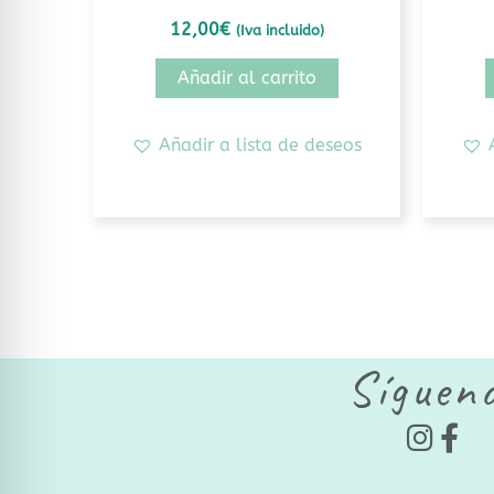
12,00
€
(Iva incluido)
Añadir al carrito
Añadir a lista de deseos
Síguen
I
F
n
a