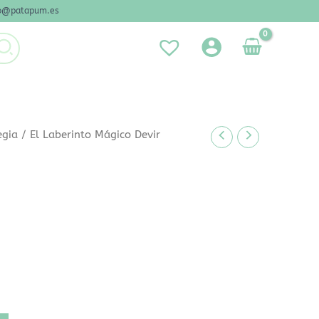
nfo@patapum.es
egia
/ El Laberinto Mágico Devir