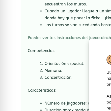
encuentran los muros.
Cuando un jugador llegue a un sím
donde hay que poner la ficha… ¡Ha
Los turnos se van sucediendo hast
Puedes ver las instrucciones del juego pinc
Competencias:
Orientación espacial.
Memoria.
Ut
Concentración.
na
pr
Características:
As
pa
Número de jugadores: de 2 a 4 pe
re
Duración aproximada de cada part