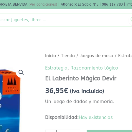
ARXETA BENVIDA
(
Ver condiciones
)
| Alfonso X El Sabio N°5 | 986 117 783 | i
rch
El
Inicio
/
Tienda
/
Juegos de mesa
/
Estrat
Laberinto
Mágico
Estrategia
,
Razonamiento lógico
Devir
El Laberinto Mágico Devir
cantidad
36,95
€
(Iva incluido)
Un juego de dados y memoria.
Disponibilidad:
Hay existencias