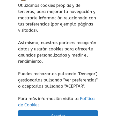
Utilizamos cookies propias y de
Competencias:
terceros, para mejorar la navegación y
mostrarte información relacionada con
STEM/STEAM.
tus preferencias (por ejemplo páginas
Visopercepción.
visitadas).
Razonamiento Lógico.
Así mismo, nuestros partners recogerán
Características:
datos y usarán cookies para ofrecerle
anuncios personalizados y medir el
Número de jugadores: de 2 a 4
rendimiento.
personas.
Duración aproximada de cada partida:
Puedes rechazarlas pulsando "Denegar",
10-20 min.
gestionarlas pulsando "
Ver preferencias
"
A partir de 8 años.
o aceptarlas pulsando "ACEPTAR".
Contenido:
Para más información visita la
Política
de Cookies
.
9 dados: 5 dados de ardilla (cada uno
con 3 ardillas, 2 bellotas y 1
Aceptar