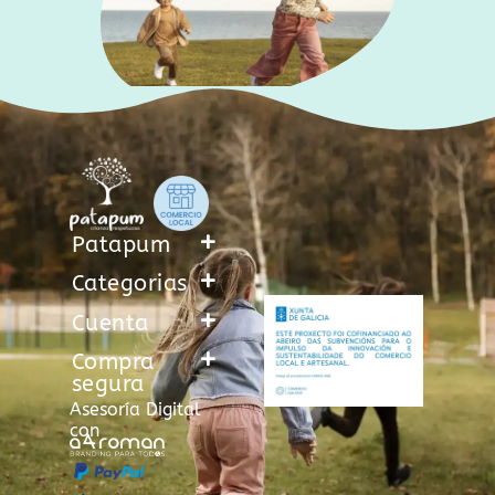
Patapum
Categorias
Cuenta
Compra
segura
Asesoría Digital
con