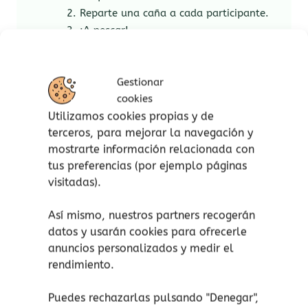
Reparte una caña a cada participante.
¡A pescar!
Factores para el desarrollo infantil:
Gestionar
Coordinación.
cookies
Motricidad gruesa.
Utilizamos cookies propias y de
Concentración.
terceros, para mejorar la navegación y
Matemáticas.
mostrarte información relacionada con
Lenguaje y comunicación.
tus preferencias (por ejemplo páginas
Social.
visitadas).
Medidas del juguete:
Así mismo, nuestros partners recogerán
datos y usarán cookies para ofrecerle
Cañas de pescar: 19,8 cm cada una.
anuncios personalizados y medir el
Peces: 6,6 cm x 4,5 cm.
rendimiento.
Puedes rechazarlas pulsando "Denegar",