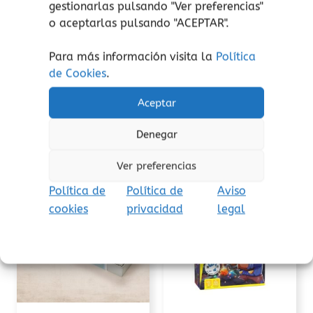
gestionarlas pulsando "
Ver preferencias
"
¡atención!
No apto para niños menores de 3
o aceptarlas pulsando "ACEPTAR".
años, peligro de asfixia por piezas pequeñas.
Aviso de seguridad:
El embalaje no es un
Para más información visita la
Política
juguete. Retire el embalaje antes de jugar.
de Cookies
.
Aceptar
Denegar
Productos relacionados
Ver preferencias
Política de
Política de
Aviso
cookies
privacidad
legal