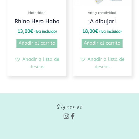
Motricidad
Arte y creatividad
Rhino Hero Haba
¡A dibujar!
13,00
€
18,00
€
(Iva incluido)
(Iva incluido)
Añadir al carrito
Añadir al carrito
Añadir a lista de
Añadir a lista de
deseos
deseos
Síguenos
I
F
n
a
s
c
t
e
a
b