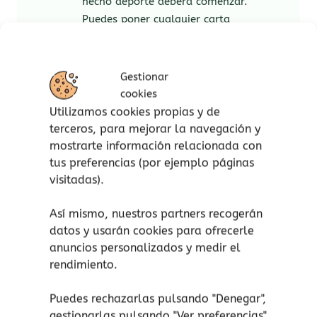
hecho deporte deberá comenzar.
Puedes poner cualquier carta
numeradasobre la mesa. Ahora los
otros jugadores en el sentido de las
agujas del reloj juegan una carta.
Gestionar
Tenéis que seguir el número o el color.
cookies
Cartas ¡GO!
Utilizamos cookies propias y de
Las cartas ¡GO! se pueden
terceros, para mejorar la navegación y
jugar en cualquier
mostrarte información relacionada con
momento del juego. No
tus preferencias (por ejemplo páginas
tienen que seguir color o
visitadas).
número.
Así mismo, nuestros partners recogerán
Todos los jugadores tienen
datos y usarán cookies para ofrecerle
que hacer el movimiento
anuncios personalizados y medir el
lo más rápido que puedan
rendimiento.
y luego dar una palmada
con la manoen el montón
Puedes rechazarlas pulsando "Denegar",
de cartas.
gestionarlas pulsando "
Ver preferencias
"