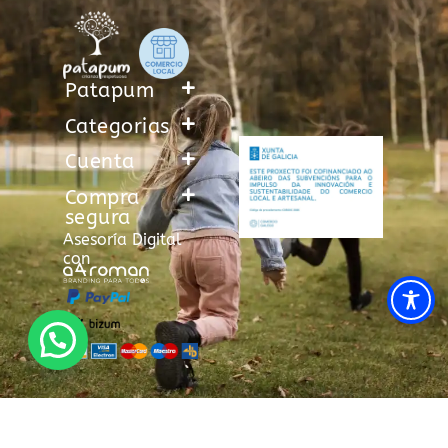
Patapum
Categorias
Cuenta
Compra
segura
Asesoría Digital
con
The
Política de Privacidad
Política de Cookies
Aviso Legal
Wiggle
Lo quiero
Añadir al carrito
Derecho de Desistimiento
Bs