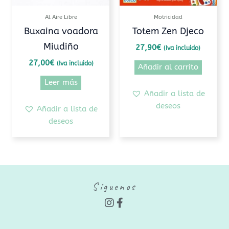
Al Aire Libre
Motricidad
Buxaina voadora
Totem Zen Djeco
Miudiño
27,90
€
(Iva incluido)
27,00
€
(Iva incluido)
Añadir al carrito
Leer más
Añadir a lista de
deseos
Añadir a lista de
deseos
Síguenos
I
F
n
a
s
c
t
e