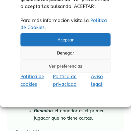
El último jugador tiene que
o aceptarlas pulsando "ACEPTAR".
robar dos cartas del
montón.
Para más información visita la
Política
Después de jugar una carta
de Cookies
.
¡GO!, el siguiente jugador
tiene que seguir el color o
Aceptar
el nombre de la última
carta numerada jugadao
Denegar
jugar otra carta ¡GO!
Ver preferencias
Última carta:
si solo te queda una
carta, tienes que decir
“última carta”
Política de
Política de
Aviso
mientras haces un salto. Si fallas o te
cookies
privacidad
legal
olvidas,tienes que robar 2 cartas. Tu
última carta solo puede ser una carta
numerada.
Ganador:
el ganador es el primer
jugador que no tiene cartas.