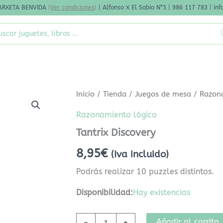
ARXETA BENVIDA
(
Ver condiciones
)
| Alfonso X El Sabio N°5 | 986 117 783 | i
rch
Tantrix
Inicio
/
Tienda
/
Juegos de mesa
/
Razon
Discovery
cantidad
Razonamiento lógico
Tantrix Discovery
8,95
€
(Iva incluido)
Podrás realizar 10 puzzles distintos.
Disponibilidad:
Hay existencias
Añadir al carrito
-
+