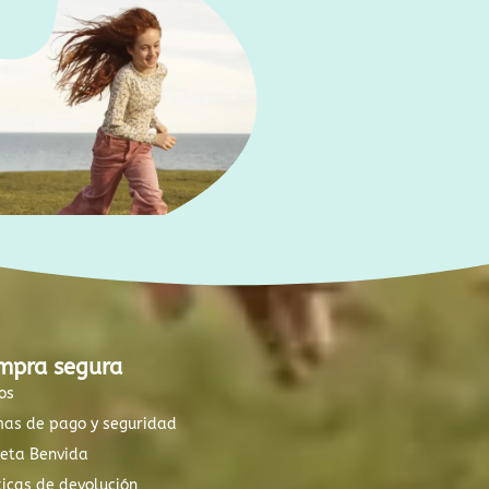
mpra segura
os
mas de pago y seguridad
xeta Benvida
ticas de devolución