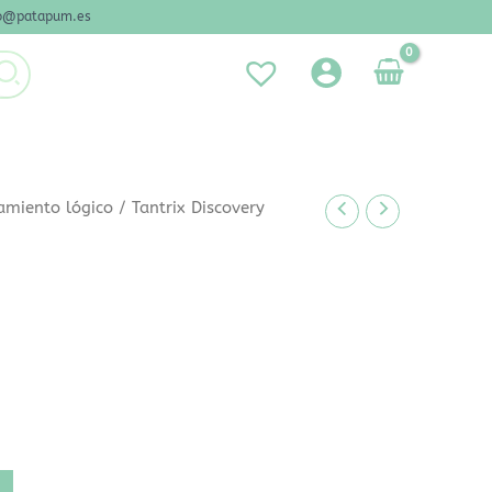
nfo@patapum.es
amiento lógico
/ Tantrix Discovery