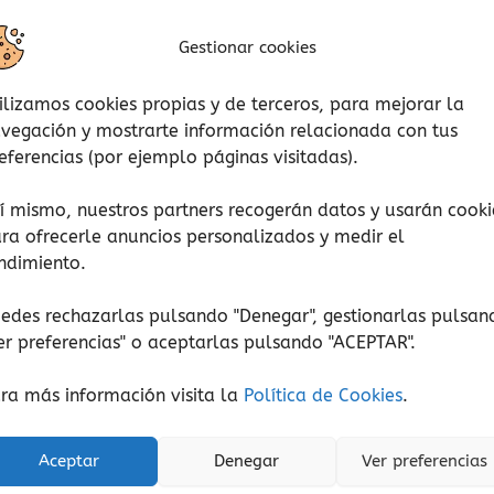
Gestionar cookies
ilizamos cookies propias y de terceros, para mejorar la
vegación y mostrarte información relacionada con tus
eferencias (por ejemplo páginas visitadas).
í mismo, nuestros partners recogerán datos y usarán cooki
ra ofrecerle anuncios personalizados y medir el
ndimiento.
edes rechazarlas pulsando "Denegar", gestionarlas pulsan
er preferencias
" o aceptarlas pulsando "ACEPTAR".
Razonamiento lógico
Estrategia
ra más información visita la
Política de Cookies
.
antrix game pack
Laberinto de Lógica
32,95
€
8,95
€
Aceptar
Denegar
Ver preferencias
(Iva incluido)
(Iva incluido)