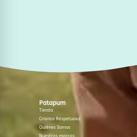
r
o
a
k
m
-
f
Patapum
Tienda
Crianza Respetuosa
Quiénes Somos
Nuestras marcas