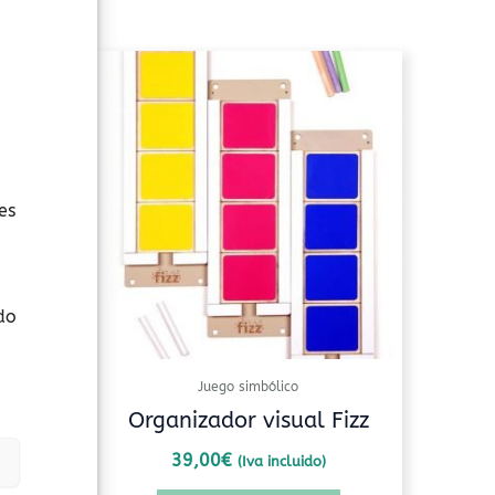
es
do
Juego simbólico
 Haba
Organizador visual Fizz
39,00
€
(Iva incluido)