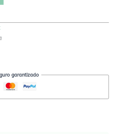
C
!
guro garantizado