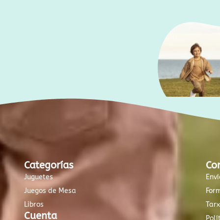
Categorías
Co
Juguetes
Enví
Juegos de Mesa
For
Libros
Tar
Cuenta
Polí