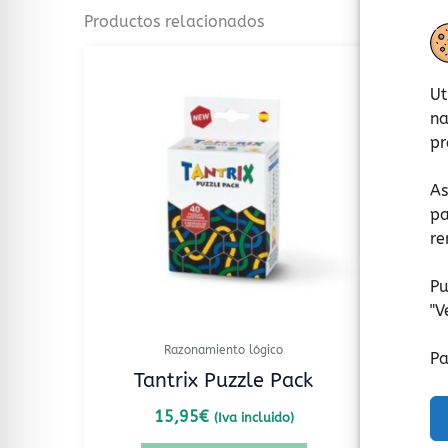
Productos relacionados
Ut
na
pr
As
pa
re
Pu
"
V
Razonamiento lógico
Pa
Tantrix Puzzle Pack
T
15,95
€
(Iva incluido)