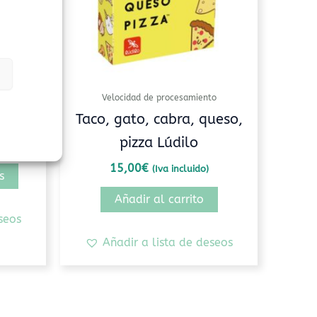
opciones
se
pueden
elegir
en
la
Velocidad de procesamiento
página
údilo
Taco, gato, cabra, queso,
de
pizza Lúdilo
producto
15,00
€
(Iva incluido)
s
Añadir al carrito
seos
Añadir a lista de deseos