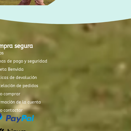
mpra segura
os
mas de pago y seguridad
xeta Benvida
ticas de devolución
elación de pedidos
o comprar
rmación de la cuenta
o contactar