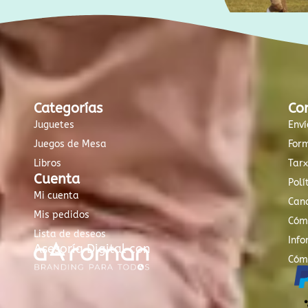
Categorías
Co
Juguetes
Enví
Juegos de Mesa
For
Libros
Tar
Cuenta
Polí
Mi cuenta
Canc
Mis pedidos
Cóm
Lista de deseos
Info
Asesoría Digital con
Cóm