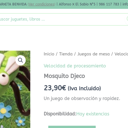
ARXETA BENVIDA
(
Ver condiciones
)
| Alfonso X El Sabio N°5 | 986 117 783 | i
rch
Mosquito
Inicio
/
Tienda
/
Juegos de mesa
/
Veloci
Djeco
cantidad
Velocidad de procesamiento
Mosquito Djeco
23,90
€
(Iva incluido)
Un juego de observación y rapidez.
Disponibilidad:
Hay existencias