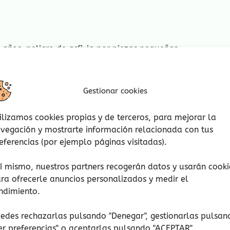
años, peligro de asfixia por piezas pequeñas.
guete. Retire el embalaje antes de jugar.
Gestionar cookies
ilizamos cookies propias y de terceros, para mejorar la
vegación y mostrarte información relacionada con tus
eferencias (por ejemplo páginas visitadas).
í mismo, nuestros partners recogerán datos y usarán cooki
ra ofrecerle anuncios personalizados y medir el
ndimiento.
edes rechazarlas pulsando "Denegar", gestionarlas pulsan
er preferencias
" o aceptarlas pulsando "ACEPTAR".