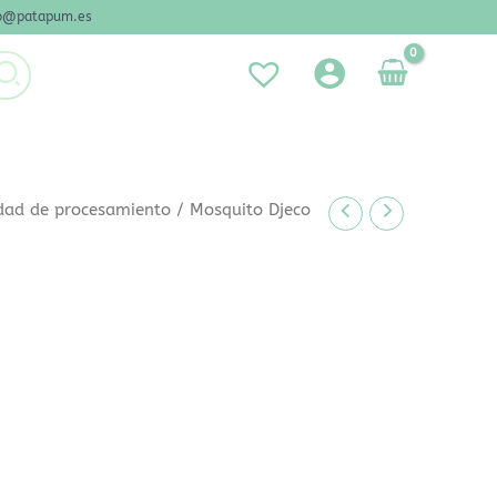
nfo@patapum.es
dad de procesamiento
/ Mosquito Djeco