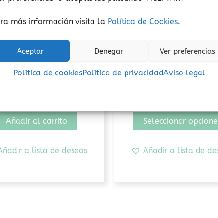
ra más información visita la
Política de Cookies
.
Aceptar
Denegar
Ver preferencias
elocidad de procesamiento
Conceptos matemáticos
Política de cookies
Política de privacidad
Aviso legal
Encuadra Cayro
Batalla de genios L
33,95
€
27,00
€
(Iva incluido)
(Iva incluido)
Añadir al carrito
Seleccionar opcione
Añadir a lista de deseos
Añadir a lista de de