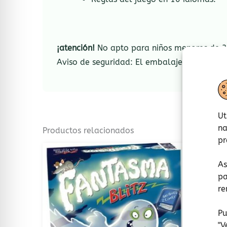
¡atención!
No apto para niños menores de 3 
Aviso de seguridad: El embalaje no es un ju
Ut
na
Productos relacionados
pr
As
pa
re
Pu
"
V