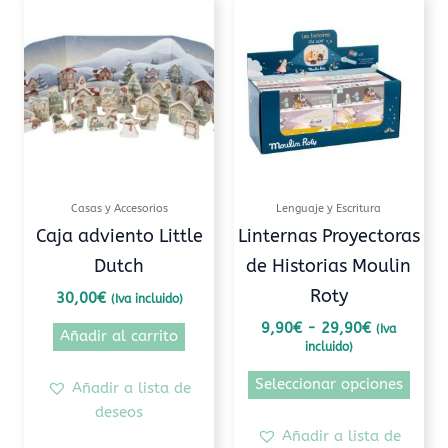
Rango
Este
de
prod
precios:
tiene
desde
9,90€
múlti
hasta
varia
29,90€
Las
opcio
se
pued
Casas y Accesorios
Lenguaje y Escritura
elegi
Caja adviento Little
Linternas Proyectoras
en
Dutch
de Historias Moulin
la
Roty
pági
30,00
€
(Iva incluido)
de
9,90
€
-
29,90
€
(Iva
Añadir al carrito
prod
incluido)
Seleccionar opciones
Añadir a lista de
deseos
Añadir a lista de