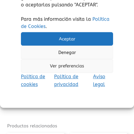
o aceptarlas pulsando "ACEPTAR".
90 azulejos de madera de tamaño:
largo 6 cm x ancho 6 cm x
Para más información visita la
Política
profundidad 0,6 cm.
de Cookies
.
Una caja de madera para su
Aceptar
almacenamiento.
Denegar
Ver preferencias
¡atención!
No apto para niños menores de 3
años, peligro de asfixia por piezas pequeñas.
Política de
Política de
Aviso
Aviso de seguridad:
El embalaje no es un
cookies
privacidad
legal
juguete. Retire el embalaje antes de jugar.
Productos relacionados