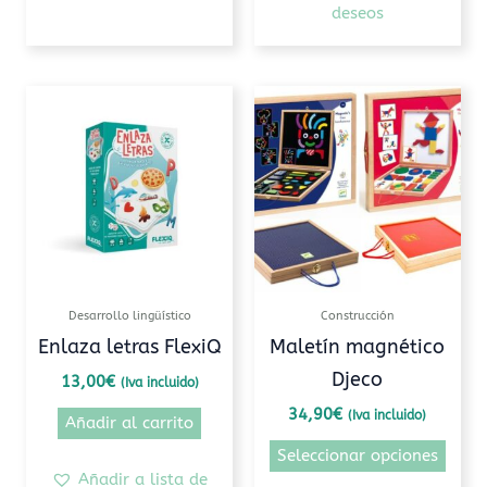
deseos
Este
prod
tiene
múlti
varia
Las
opcio
se
pued
Desarrollo lingüístico
Construcción
elegi
Enlaza letras FlexiQ
Maletín magnético
en
Djeco
13,00
€
(Iva incluido)
la
pági
34,90
€
(Iva incluido)
Añadir al carrito
de
Seleccionar opciones
prod
Añadir a lista de