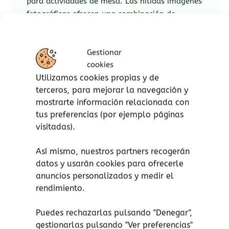
para actividades de mesa. Las nítidas imágenes
fotográficas ofrecen una combinación de
escenarios imaginativos y reales, ideales para
desarrollar la comprensión de diferentes
Gestionar
conceptos, como la distinción entre realidad y
cookies
fantasía.
Utilizamos cookies propias y de
Áreas de aprendizaje con los
bloques de
terceros, para mejorar la navegación y
historias
de
TickiT®
:
mostrarte información relacionada con
tus preferencias (por ejemplo páginas
Comunicación y lenguaje: lenguaje
visitadas).
descriptivo, razonamiento.
Artes expresivas y diseño: juego
Así mismo, nuestros partners recogerán
imaginativo.
datos y usarán cookies para ofrecerle
Desarrollo personal – juego
anuncios personalizados y medir el
colaborativo.
rendimiento.
Entendiendo el mundo – el mundo.
Puedes rechazarlas pulsando "Denegar",
Qué incluye el juego:
gestionarlas pulsando "
Ver preferencias
"