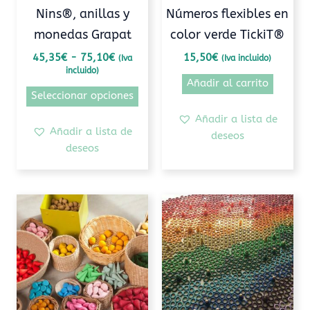
elegir
Nins®, anillas y
Números flexibles en
en
monedas Grapat
color verde TickiT®
la
página
45,35
€
-
75,10
€
15,50
€
(Iva
(Iva incluido)
incluido)
de
Añadir al carrito
producto
Seleccionar opciones
Añadir a lista de
Añadir a lista de
deseos
deseos
Rango
Rango
Este
Este
de
de
producto
prod
precios:
precios:
tiene
tiene
desde
desde
10,80€
16,15€
múltiples
múlti
hasta
hasta
variantes.
varia
18,20€
20,60€
Las
Las
opciones
opcio