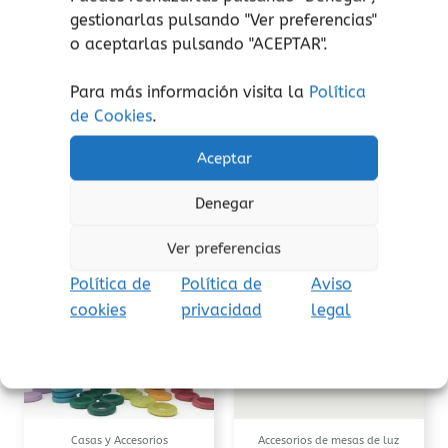
¡atención!
No apto para peques menores de 3
gestionarlas pulsando "
Ver preferencias
"
años, peligro de asfixia por piezas pequeñas.
o aceptarlas pulsando "ACEPTAR".
Aviso de seguridad:
El embalaje no es un
juguete. Retire el embalaje antes de jugar.
Para más información visita la
Política
de Cookies
.
Aceptar
Denegar
Productos relacionados
Rango
Este
Ver preferencias
de
producto
precios:
Política de
Política de
Aviso
tiene
desde
45,35€
cookies
privacidad
legal
múltiples
hasta
variantes.
75,10€
Las
opciones
se
pueden
Casas y Accesorios
Accesorios de mesas de luz