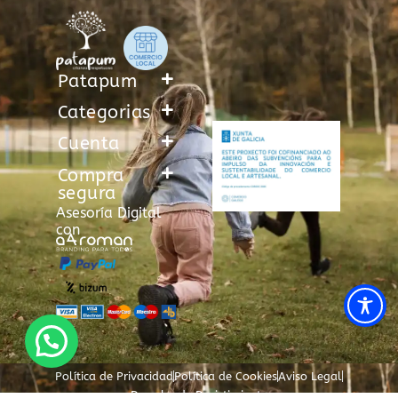
Patapum
Categorias
Cuenta
Compra
segura
Asesoría Digital
con
Política de Privacidad
Política de Cookies
Aviso Legal
Derecho de Desistimiento