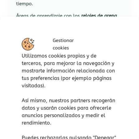
tiempo.
Áreas de aprendizaje con los
relojes de arena
de
TickiT®
:
Matemáticas – tiempo.
Gestionar
Desarrollo personal – PSHE.
cookies
Comunicación y lenguaje –
Utilizamos cookies propias y de
alfabetización.
terceros, para mejorar la navegación y
mostrarte información relacionada con
El juego incluye 3 temporizadores de arena de
tus preferencias (por ejemplo páginas
alto 10 cm x 2,5 cm de diámetro cada uno:
visitadas).
Reloj verde de 1 minuto.
Así mismo, nuestros partners recogerán
Reloj amarillo de 3 minutos.
datos y usarán cookies para ofrecerle
Reloj azul de 5 minutos.
anuncios personalizados y medir el
rendimiento.
Puedes rechazarlas pulsando "Denegar",