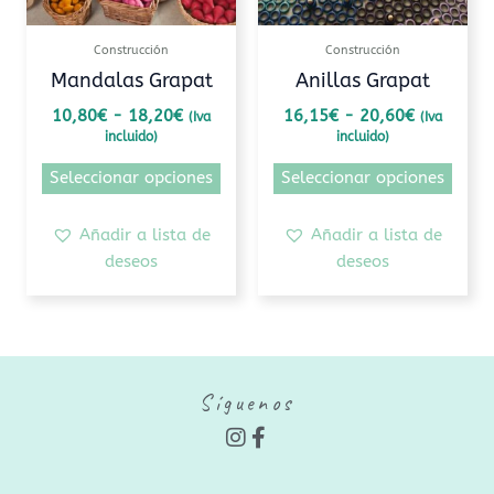
se
se
pueden
pued
Construcción
Construcción
elegir
elegi
Mandalas Grapat
Anillas Grapat
en
en
10,80
€
-
18,20
€
16,15
€
-
20,60
€
(Iva
(Iva
la
la
incluido)
incluido)
página
pági
de
de
Seleccionar opciones
Seleccionar opciones
producto
prod
Añadir a lista de
Añadir a lista de
deseos
deseos
Síguenos
I
F
n
a
s
c
t
e