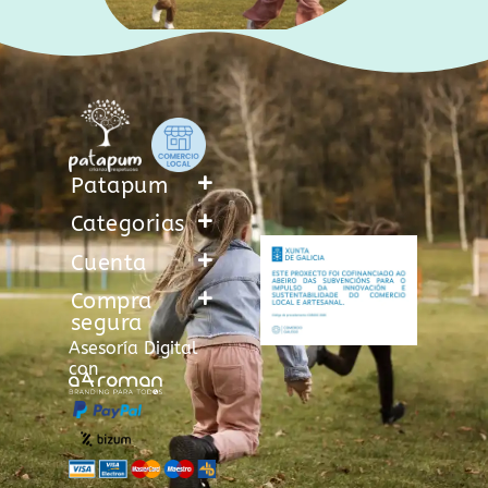
Patapum
Categorias
Cuenta
Compra
segura
Asesoría Digital
con