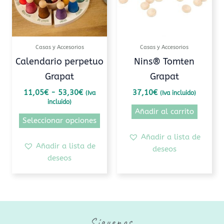
Las
opciones
se
pueden
Casas y Accesorios
Casas y Accesorios
elegir
Calendario perpetuo
Nins® Tomten
en
Grapat
Grapat
la
página
11,05
€
-
53,30
€
37,10
€
(Iva
(Iva incluido)
incluido)
de
Añadir al carrito
producto
Seleccionar opciones
Añadir a lista de
Añadir a lista de
deseos
deseos
Síguenos