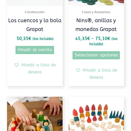
se
pued
Construcción
Casas y Accesorios
elegi
Los cuencos y la bola
Nins®, anillas y
en
Grapat
monedas Grapat
la
pági
50,35
€
45,35
€
-
75,10
€
(Iva incluido)
(Iva
incluido)
de
Añadir al carrito
prod
Seleccionar opciones
Añadir a lista de
Añadir a lista de
deseos
deseos
Rango
Este
de
producto
precios:
tiene
desde
11,05€
múltiples
hasta
variantes.
53,30€