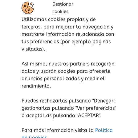
Observación y organización.
Gestionar
Atención y concentración.
cookies
Habilidad de clasificación.
Utilizamos cookies propias y de
terceros, para mejorar la navegación y
Características:
mostrarte información relacionada con
tus preferencias (por ejemplo páginas
A partir de 4 años.
visitadas).
Nº de jugadores: 1 jugador.
Así mismo, nuestros partners recogerán
Contenido:
datos y usarán cookies para ofrecerle
anuncios personalizados y medir el
1 maleta de madera.
rendimiento.
Piezas magnéticas de madera: 42
piezas en el
Geoformas
y 35 piezas en
Puedes rechazarlas pulsando "Denegar",
Geomuñeco
.
gestionarlas pulsando "
Ver preferencias
"
Tarjetas modelo: 24 tarjetas en el
o aceptarlas pulsando "ACEPTAR".
Geoformas
y 20 tarjetas en
Geomuñeco
.
Para más información visita la
Política
de Cookies
.