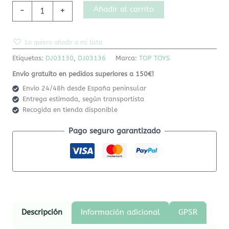
Añadir al carrito
-
+
Lo quiero añadir a mi lista
Etiquetas:
DJ03130
,
DJ03136
Marca:
TOP TOYS
Envío gratuíto en pedidos superiores a 150€!
Envío 24/48h desde España peninsular
Entrega estimada, según transportista
Recogida en tienda disponible
Pago seguro garantizado
Descripción
Información adicional
GPSR