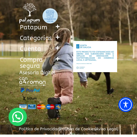
Patapum
Categorias
Cuenta
Compra
segura
Asesoría Digital
con
Política de Privacidad
Política de Cookies
Aviso Legal
Derecho de Desistimiento