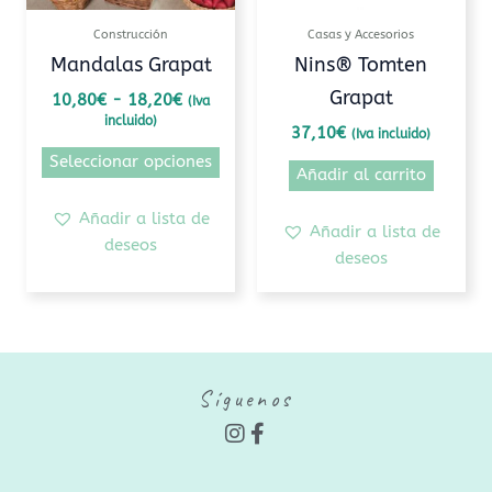
pueden
Construcción
Casas y Accesorios
elegir
Mandalas Grapat
Nins® Tomten
en
Grapat
10,80
€
-
18,20
€
(Iva
la
incluido)
página
37,10
€
(Iva incluido)
de
Seleccionar opciones
Añadir al carrito
producto
Añadir a lista de
Añadir a lista de
deseos
deseos
Síguenos
I
F
n
a
s
c
t
e