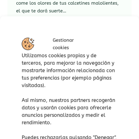
come los olores de tus calcetines malolientes,
el que te dará suerte…
Estas hermosas criaturas de la fauna miden de
3 a 7 cm de altura. Están fabricadas
completamente en madera y pintadas a mano.
Gestionar
cookies
Vienen en una bandeja de clasificación que está
Utilizamos cookies propias y de
incluida para almacenamiento y recolección.
terceros, para mejorar la navegación y
Pero puede convertirse en un complemento
mostrarte información relacionada con
perfecto para cualquier actividad de juego
tus preferencias (por ejemplo páginas
abierto.
visitadas).
Los juguetes Grapat están todos hechos a
Así mismo, nuestros partners recogerán
mano con amor. Casi todos los materiales son
datos y usarán cookies para ofrecerle
de origen local y están sujetos a la naturaleza,
anuncios personalizados y medir el
lo que hace que cada pieza sea única.
rendimiento.
Puedes rechazarlas pulsando "Denegar",