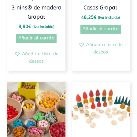
3 nins® de madera
Casas Grapat
Grapat
48,25
€
(Iva incluido)
8,90
€
(Iva incluido)
Añadir al carrito
Añadir al carrito
Añadir a lista de
deseos
Añadir a lista de
deseos
Rango
Este
de
producto
precios:
tiene
desde
10,80€
múltiples
hasta
variantes.
18,20€
Las
opciones
se