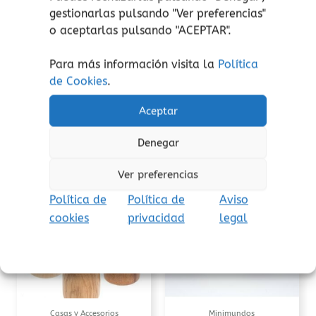
¡atención!
No apto para peques menores de 3
gestionarlas pulsando "
Ver preferencias
"
años, peligro de asfixia por piezas pequeñas.
o aceptarlas pulsando "ACEPTAR".
Aviso de seguridad:
El embalaje no es un
juguete. Retire el embalaje antes de jugar.
Para más información visita la
Política
de Cookies
.
Aceptar
Denegar
Productos relacionados
Ver preferencias
Política de
Política de
Aviso
cookies
privacidad
legal
Casas y Accesorios
Minimundos