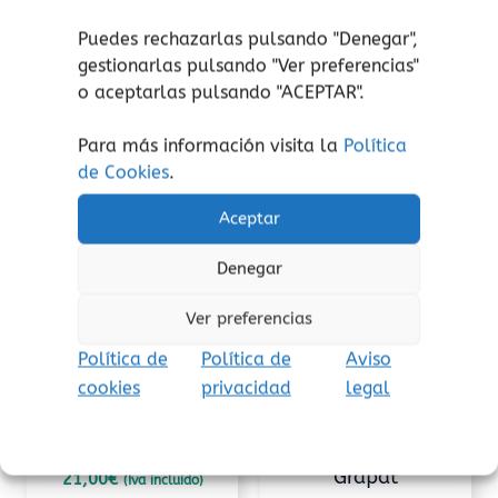
juguete. Retire el embalaje antes de jugar.
Puedes rechazarlas pulsando "Denegar",
gestionarlas pulsando "
Ver preferencias
"
o aceptarlas pulsando "ACEPTAR".
Para más información visita la
Política
Productos relacionados
de Cookies
.
Este
producto
Aceptar
tiene
Denegar
múltiples
variantes.
Ver preferencias
Las
opciones
Política de
Política de
Aviso
se
cookies
privacidad
legal
pueden
Casas y Accesorios
Casas y Accesorios
elegir
Kit coches Dëna
Nins® del Bosque
en
Grapat
21,00
€
(Iva incluido)
la