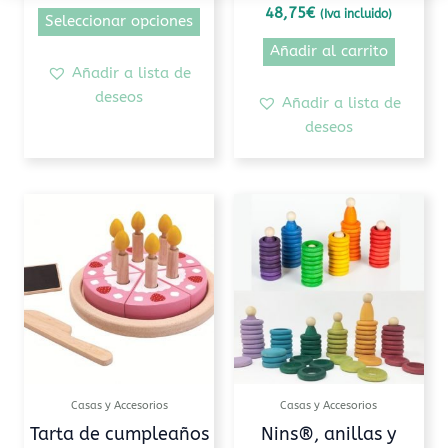
página
48,75
€
(Iva incluido)
Seleccionar opciones
de
Añadir al carrito
producto
Añadir a lista de
deseos
Añadir a lista de
deseos
Rango
Este
de
prod
precios:
tiene
desde
45,35€
múlti
hasta
varia
75,10€
Las
opcio
se
pued
Casas y Accesorios
Casas y Accesorios
elegi
Tarta de cumpleaños
Nins®, anillas y
en