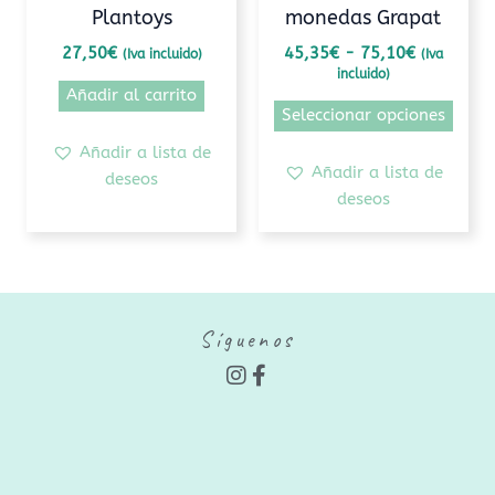
Plantoys
monedas Grapat
la
pági
27,50
€
45,35
€
-
75,10
€
(Iva incluido)
(Iva
incluido)
de
Añadir al carrito
prod
Seleccionar opciones
Añadir a lista de
Añadir a lista de
deseos
deseos
Síguenos
I
F
n
a
s
c
t
e
a
b
g
o