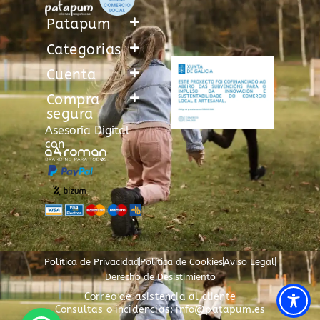
Patapum
Categorias
Cuenta
Compra
segura
Asesoría Digital
con
Política de Privacidad
Política de Cookies
Aviso Legal
Derecho de Desistimiento
Correo de asistencia al cliente
Consultas o incidencias: info@patapum.es