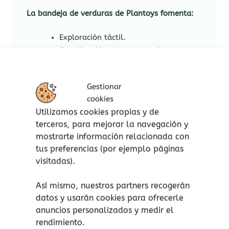
La bandeja de verduras de Plantoys fomenta:
Exploración táctil.
Coordinación ojo-mano y destreza
manual.
Habilidades de lenguaje y expansión
Gestionar
de vocabulario.
cookies
Desarrollo cognitivo y emocional.
Utilizamos cookies propias y de
Conciencia matemática temprana
terceros, para mejorar la navegación y
(racionamiento, suma, resta).
mostrarte información relacionada con
Integración social y juego
tus preferencias (por ejemplo páginas
colaborativo.
visitadas).
Así mismo, nuestros partners recogerán
¡atención!
No apto para niños menores de 18
datos y usarán cookies para ofrecerle
anuncios personalizados y medir el
meses, peligro de asfixia por piezas pequeñas.
rendimiento.
Aviso de seguridad:
El embalaje no es un