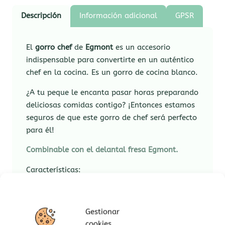
Descripción
Información adicional
GPSR
El
gorro chef
de
Egmont
es un accesorio
indispensable para convertirte en un auténtico
chef en la cocina. Es un gorro de cocina blanco.
¿A tu peque le encanta pasar horas preparando
deliciosas comidas contigo? ¡Entonces estamos
seguros de que este gorro de chef será perfecto
para él!
Combinable con el delantal fresa Egmont.
Características:
Tamaño del gorro: 24 x 25 Ø.
Circunferencia de la cabeza de
Gestionar
aproximadamente de 44 a 50 cm.
cookies