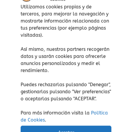
Lavable a máquina.
Utilizamos cookies propias y de
terceros, para mejorar la navegación y
mostrarte información relacionada con
tus preferencias (por ejemplo páginas
¡atención!
No apto para niños menores de 3
visitadas).
años, peligro de asfixia.
Aviso de seguridad:
El embalaje no es un
Así mismo, nuestros partners recogerán
juguete. Retire el embalaje antes de jugar.
datos y usarán cookies para ofrecerle
anuncios personalizados y medir el
rendimiento.
Puedes rechazarlas pulsando "Denegar",
Productos relacionados
gestionarlas pulsando "
Ver preferencias
"
Rango
Rango
Este
Este
o aceptarlas pulsando "ACEPTAR".
de
de
producto
prod
precios:
precios:
tiene
tiene
Para más información visita la
Política
desde
desde
11,05€
5,95€
múltiples
múlti
de Cookies
.
hasta
hasta
variantes.
varia
53,30€
8,50€