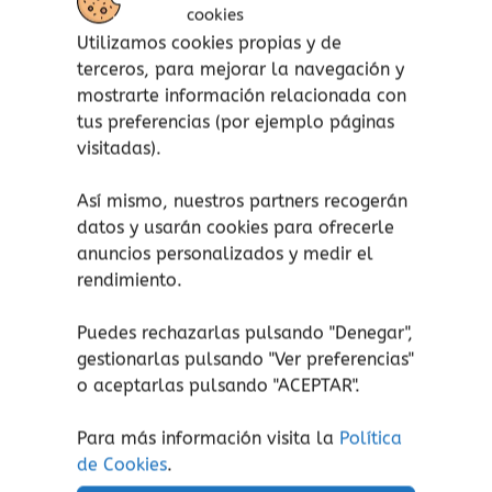
calidad.
cookies
Utilizamos cookies propias y de
Esto la convierte en el material ideal en la
terceros, para mejorar la navegación y
fabricación de moldes y productos aptos para
mostrarte información relacionada con
el contacto con los alimentos. Los productos
tus preferencias (por ejemplo páginas
fabricados con silicona platino resisten de
visitadas).
-60ºC a 220ºC. Son aptos para microondas,
horno, lavavajillas, nevera y congelador.
Así mismo, nuestros partners recogerán
datos y usarán cookies para ofrecerle
También repelen el agua y los gérmenes, por lo
anuncios personalizados y medir el
que, además de facilitar su limpieza, los
rendimiento.
juguetes Dëna garantizan la máxima higiene y
seguridad alimentaria.
Puedes rechazarlas pulsando "Denegar",
Las posibilidades de juego de Dëna están
gestionarlas pulsando "
Ver preferencias
"
exentas de inconvenientes como golpes, cortes,
o aceptarlas pulsando "ACEPTAR".
intoxicaciones, e incluso molestias como el
Para más información visita la
Política
ruido o la rotura del propio juguete como
de Cookies
.
consecuencia de caídas, lanzamientos o