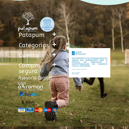
Patapum
Categorias
Cuenta
Compra
segura
Asesoría Digital
con