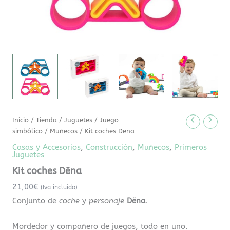
Inicio
/
Tienda
/
Juguetes
/
Juego
simbólico
/
Muñecos
/ Kit coches Dëna
Casas y Accesorios
,
Construcción
,
Muñecos
,
Primeros
Juguetes
Kit coches Dëna
21,00
€
(Iva incluido)
Conjunto de
coche
y
personaje
Dëna
.
Mordedor y compañero de juegos, todo en uno.