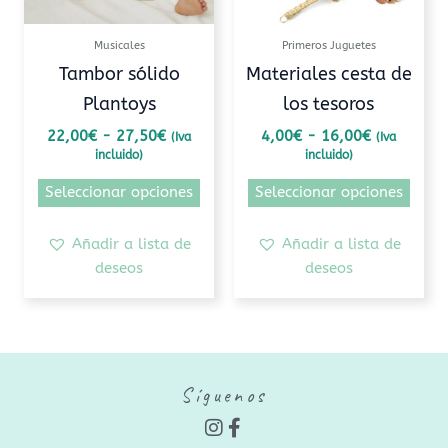
se
se
pueden
pued
Musicales
Primeros Juguetes
elegir
elegi
Tambor sólido
Materiales cesta de
en
en
Plantoys
los tesoros
la
la
página
pági
22,00
€
-
27,50
€
4,00
€
-
16,00
€
(Iva
(Iva
incluido)
incluido)
de
de
producto
prod
Seleccionar opciones
Seleccionar opciones
Añadir a lista de
Añadir a lista de
deseos
deseos
Síguenos
I
F
n
a