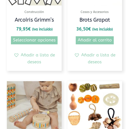
se
pueden
Construcción
Casas y Accesorios
elegir
Arcoíris Grimm’s
Brots Grapat
en
79,95
€
36,50
€
(Iva incluido)
(Iva incluido)
la
página
Seleccionar opciones
Añadir al carrito
de
producto
Añadir a lista de
Añadir a lista de
deseos
deseos
Rango
Rango
Este
Este
de
de
producto
prod
precios:
precios:
tiene
tiene
desde
desde
22,00€
4,00€
múltiples
múlti
hasta
hasta
variantes.
varia
27,50€
16,00€
Las
Las
opciones
opcio