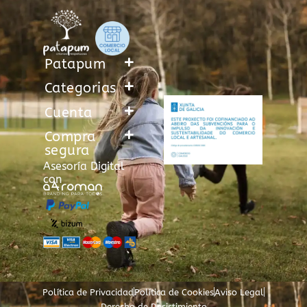
Patapum
Categorias
Cuenta
Compra
segura
Asesoría Digital
con
Política de Privacidad
Política de Cookies
Aviso Legal
Derecho de Desistimiento