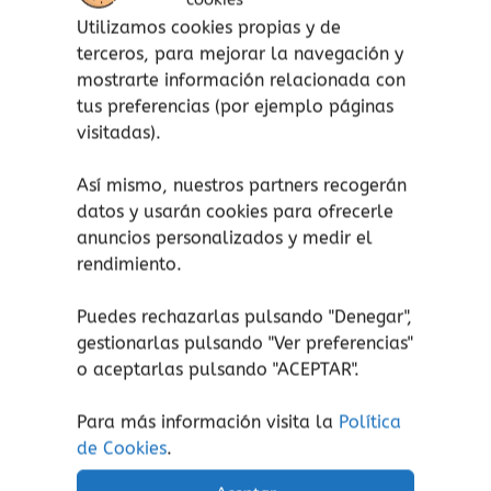
¡atención!
No apto para niños menores de 12
Utilizamos cookies propias y de
meses, peligro de asfixia por piezas pequeñas.
terceros, para mejorar la navegación y
Aviso de seguridad:
El embalaje no es un
mostrarte información relacionada con
juguete. Retire el embalaje antes de jugar.
tus preferencias (por ejemplo páginas
visitadas).
Así mismo, nuestros partners recogerán
datos y usarán cookies para ofrecerle
Productos relacionados
anuncios personalizados y medir el
rendimiento.
Rango
Este
de
producto
precios:
Puedes rechazarlas pulsando "Denegar",
tiene
desde
gestionarlas pulsando "
Ver preferencias
"
1,05€
múltiples
hasta
o aceptarlas pulsando "ACEPTAR".
variantes.
9,35€
Las
Para más información visita la
Política
opciones
de Cookies
.
se
pueden