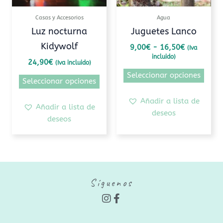
se
se
pueden
pued
Casas y Accesorios
Agua
elegir
elegi
Luz nocturna
Juguetes Lanco
en
en
Kidywolf
9,00
€
-
16,50
€
(Iva
la
la
incluido)
página
pági
24,90
€
(Iva incluido)
de
de
Seleccionar opciones
Seleccionar opciones
producto
prod
Añadir a lista de
Añadir a lista de
deseos
deseos
Síguenos
I
F
n
a
s
c