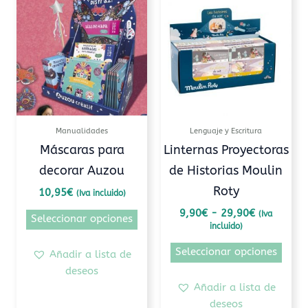
de
producto
prod
precios:
tiene
tiene
desde
9,90€
múltiples
múlti
hasta
variantes.
varia
29,90€
Las
Las
opciones
opcio
se
se
pueden
pued
Manualidades
Lenguaje y Escritura
elegir
elegi
Máscaras para
Linternas Proyectoras
en
en
decorar Auzou
de Historias Moulin
la
la
Roty
página
pági
10,95
€
(Iva incluido)
de
de
9,90
€
-
29,90
€
(Iva
Seleccionar opciones
producto
prod
incluido)
Seleccionar opciones
Añadir a lista de
deseos
Añadir a lista de
deseos