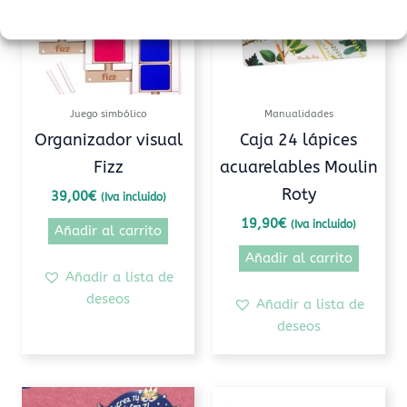
Juego simbólico
Manualidades
Organizador visual
Caja 24 lápices
Fizz
acuarelables Moulin
Roty
39,00
€
(Iva incluido)
19,90
€
(Iva incluido)
Añadir al carrito
Añadir al carrito
Añadir a lista de
deseos
Añadir a lista de
deseos
Rango
Este
Este