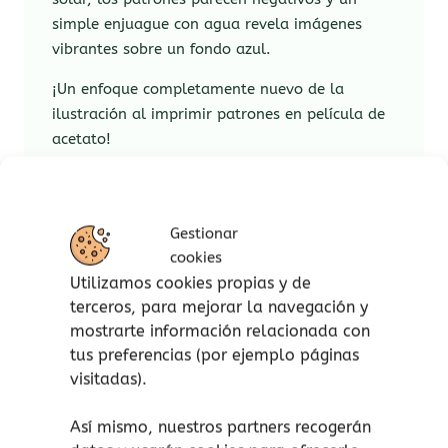
simple enjuague con agua revela imágenes
vibrantes sobre un fondo azul.
¡Un enfoque completamente nuevo de la
ilustración al imprimir patrones en película de
acetato!
Una actividad mágica y poética. Cada creación
es única.
Gestionar
Los sets de
cianotipia
de
Djeco
son fáciles de
cookies
usar y no requieren mezclar productos
Utilizamos cookies propias y de
químicos, cada kit contiene todo lo necesario.
terceros, para mejorar la navegación y
Para peques a partir de 7 años.
mostrarte información relacionada con
tus preferencias (por ejemplo páginas
Las manualidades son muy beneficiosas, pues
visitadas).
ayudan a desarrollar la creatividad y la
imaginación, a potenciar la concentración,
Así mismo, nuestros partners recogerán
paciencia y perseverancia. Aumentan su