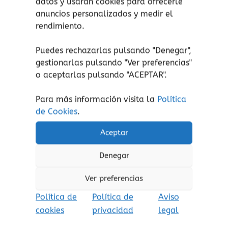
datos y usarán cookies para ofrecerle
autoestima y confianza, así como la capacidad
anuncios personalizados y medir el
de superación. Aprenden a resolver problemas
rendimiento.
y fortalecen la memoria y la psicomotricidad.
Puedes rechazarlas pulsando "Denegar",
gestionarlas pulsando "
Ver preferencias
"
¡atención!
No apto para niños menores de 3
o aceptarlas pulsando "ACEPTAR".
años, peligro de asfixia por piezas pequeñas.
Aviso de seguridad:
El embalaje no es un
Para más información visita la
Política
juguete. Retire el embalaje antes de jugar.
de Cookies
.
Aceptar
Denegar
Productos relacionados
Ver preferencias
Política de
Política de
Aviso
cookies
privacidad
legal