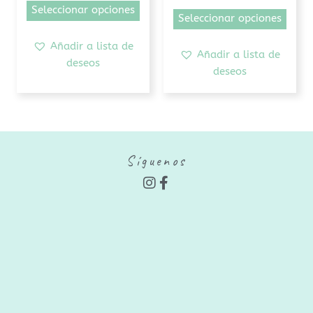
de
de
Seleccionar opciones
Seleccionar opciones
producto
prod
Añadir a lista de
Añadir a lista de
deseos
deseos
Síguenos
I
F
n
a
s
c
t
e
a
b
g
o
r
o
a
k
m
-
f