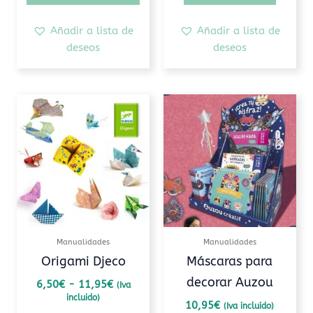
de
producto
Añadir a lista de
Añadir a lista de
deseos
deseos
Rango
Este
Este
de
producto
prod
precios:
tiene
tiene
desde
6,50€
múltiples
múlti
hasta
variantes.
varia
11,95€
Las
Las
opciones
opcio
se
se
pueden
pued
Manualidades
Manualidades
elegir
elegi
Origami Djeco
Máscaras para
en
en
decorar Auzou
6,50
€
-
11,95
€
(Iva
la
la
incluido)
página
pági
10,95
€
(Iva incluido)