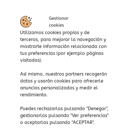
1 cuaderno.
Accesorios para decorar.
1 cuadernillo explicativo a color paso
Gestionar
a paso.
cookies
Utilizamos cookies propias y de
terceros, para mejorar la navegación y
mostrarte información relacionada con
Las manualidades son muy beneficiosas, pues
tus preferencias (por ejemplo páginas
ayudan a desarrollar la creatividad y la
visitadas).
imaginación, a potenciar la concentración,
paciencia y perseverancia. Aumentan su
Así mismo, nuestros partners recogerán
autoestima y confianza, así como la capacidad
datos y usarán cookies para ofrecerle
de superación. Aprenden a resolver problemas
anuncios personalizados y medir el
y fortalecen la memoria y la psicomotricidad.
rendimiento.
¡atención!
No apto para niños menores de 3
Puedes rechazarlas pulsando "Denegar",
años, peligro de asfixia por piezas pequeñas.
gestionarlas pulsando "
Ver preferencias
"
Aviso de seguridad: El embalaje no es un
o aceptarlas pulsando "ACEPTAR".
juguete. Retire el embalaje antes de jugar.