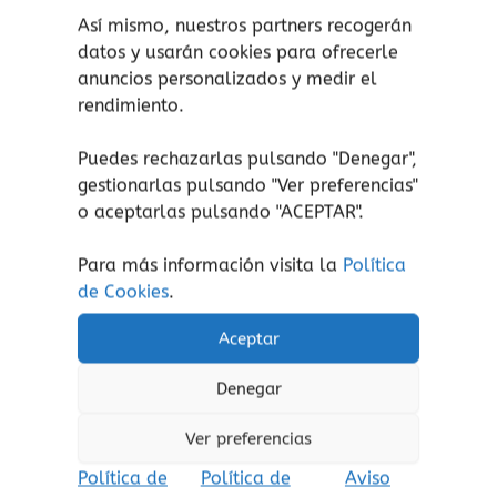
Así mismo, nuestros partners recogerán
La música forma parte de nuestro día a día, es
datos y usarán cookies para ofrecerle
una manera de comunicación con el mundo.
anuncios personalizados y medir el
Nos ayuda a expresar emociones, estimula la
rendimiento.
imaginación y la creatividad. Aprender a tocar
un instrumento mejora la memoria, la atención
Puedes rechazarlas pulsando "Denegar",
y la concentración. También estimula el área
gestionarlas pulsando "
Ver preferencias
"
derecha del cerebro, mejorando así la
o aceptarlas pulsando "ACEPTAR".
capacidad para realizar cualquier otra
actividad artística.
Para más información visita la
Política
de Cookies
.
Aceptar
¡atención!
No apto para niños menores de 3
años, peligro de asfixia por piezas pequeñas.
Denegar
Aviso de seguridad:
El embalaje no es un
juguete. Retire el embalaje antes de jugar.
Ver preferencias
Política de
Política de
Aviso