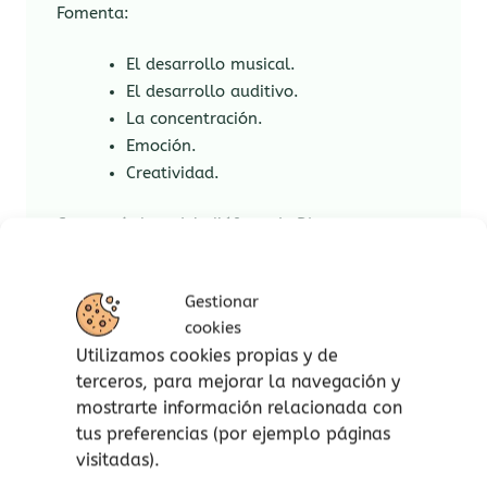
Fomenta:
El desarrollo musical.
El desarrollo auditivo.
La concentración.
Emoción.
Creatividad.
Características del xilófono de Djeco:
1 xilófono.
Gestionar
2 baquetas.
cookies
2 tarjetas a doble cara con partituras
Utilizamos cookies propias y de
en clave de color, para poder
terceros, para mejorar la navegación y
reproducir cada canción más
mostrarte información relacionada con
fácilmente.
tus preferencias (por ejemplo páginas
Dimensiones del xilófono: 22,5 x 17 x
visitadas).
4 cm.