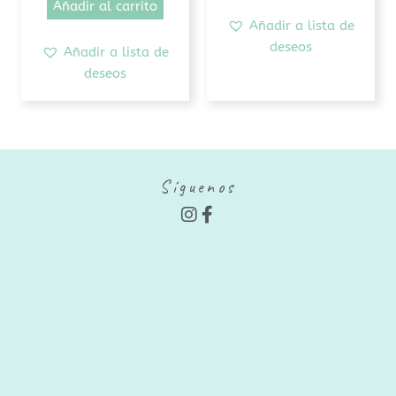
Añadir al carrito
Añadir a lista de
deseos
Añadir a lista de
deseos
Síguenos
I
F
n
a
s
c
t
e
a
b
g
o
r
o
a
k
m
-
f