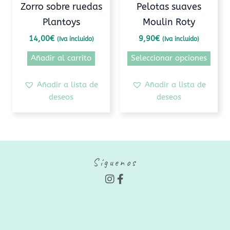
Zorro sobre ruedas
Pelotas suaves
en
Plantoys
Moulin Roty
la
pági
14,00
€
9,90
€
(Iva incluido)
(Iva incluido)
de
Añadir al carrito
Seleccionar opciones
prod
Añadir a lista de
Añadir a lista de
deseos
deseos
Síguenos
I
F
n
a
s
c
t
e
a
b
g
o