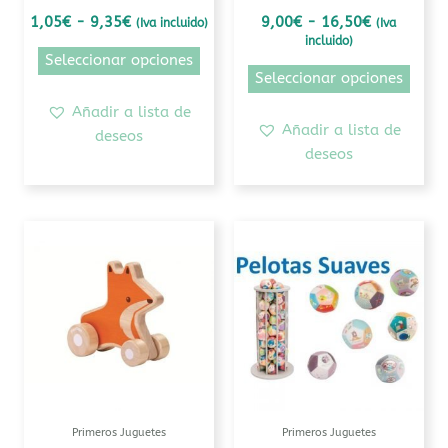
en
en
1,05
€
-
9,35
€
9,00
€
-
16,50
€
(Iva incluido)
(Iva
la
la
incluido)
página
pági
Seleccionar opciones
de
de
Seleccionar opciones
producto
prod
Añadir a lista de
Añadir a lista de
deseos
deseos
Este
prod
tiene
múlti
varia
Las
opcio
se
pued
Primeros Juguetes
Primeros Juguetes
elegi