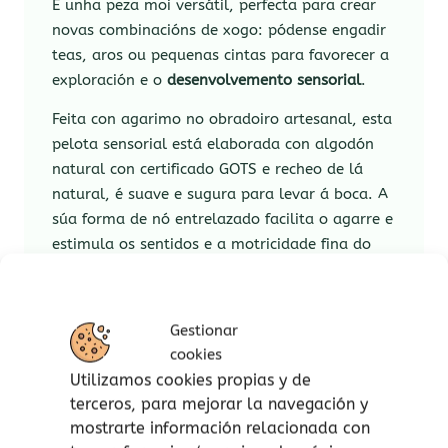
É unha peza moi versátil, perfecta para crear
novas combinacións de xogo: pódense engadir
teas, aros ou pequenas cintas para favorecer a
exploración e o
desenvolvemento sensorial
.
Feita con agarimo no obradoiro artesanal, esta
pelota sensorial está elaborada con algodón
natural con certificado GOTS e recheo de lá
natural, é suave e sugura para levar á boca. A
súa forma de nó entrelazado facilita o agarre e
estimula os sentidos e a motricidade fina do
bebé dende os primeiros meses de vida.
A colección
Bebé
de
Miudiño
nace do coidado e
Gestionar
da confianza: xogos e accesorios totalmente
cookies
seguros tanto por dentro como por fóra.
Utilizamos cookies propias y de
Pensada para coidar o benestar do bebé e
terceros, para mejorar la navegación y
ofrecer tranquilidade ás familias que confían
mostrarte información relacionada con
na natureza.