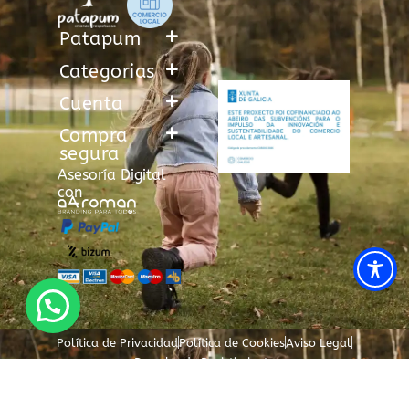
Patapum
Categorias
Cuenta
Compra
segura
Asesoría Digital
con
Política de Privacidad
Política de Cookies
Aviso Legal
Derecho de Desistimiento
Correo de asistencia al cliente
Consultas o incidencias: info@patapum.es