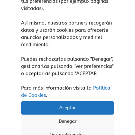
tus preferencias (por ejemplo páginas
Están feitos con materiais agarimosos,
visitadas).
axeitados para o comezo da vida e 100% libres
Así mismo, nuestros partners recogerán
de sintéticos, garantindo seguridade e confort
datos y usarán cookies para ofrecerle
en todas as pezas. Pezas suaves, sostibles e
anuncios personalizados y medir el
seguras, pensadas para acompañar cada
rendimiento.
descubrimento do bebé coa tranquilidade de
saber que coidamos da súa saúde.
Puedes rechazarlas pulsando "Denegar",
Características da bóla sensorial de Miudiño:
gestionarlas pulsando "
Ver preferencias
"
o aceptarlas pulsando "ACEPTAR".
Idade recomendada: dende o
nacemento.
Para más información visita la
Política
Material principal: algodón 100% con
de Cookies
.
certificado GOTS.
Aceptar
Recheo: lá natural de ovella.
Medidas do xoguete: 15 x 15 x 15.
Denegar
Ver preferencias