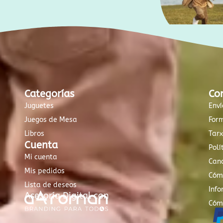
Categorías
Co
Juguetes
Enví
Juegos de Mesa
For
Libros
Tar
Cuenta
Polí
Mi cuenta
Canc
Mis pedidos
Cóm
Lista de deseos
Info
Asesoría Digital con
Cóm