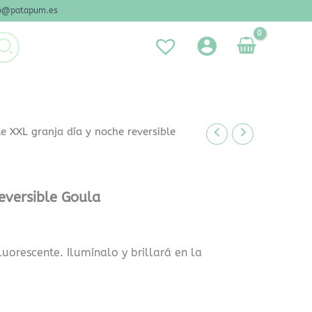
nfo@patapum.es
e XXL granja día y noche reversible
reversible Goula
uorescente. Ilumínalo y brillará en la