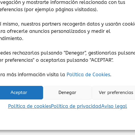
vegación y mostrarte información relacionada con tus
eferencias (por ejemplo páginas visitadas).
í mismo, nuestros partners recogerán datos y usarán cooki
ra ofrecerle anuncios personalizados y medir el
ndimiento.
Puzzle
Puzzle
edes rechazarlas pulsando "Denegar", gestionarlas pulsan
guras Geométricas
Puzzles de observa
er preferencias
" o aceptarlas pulsando "ACEPTAR".
Plantoys
Djeco
ra más información visita la
Política de Cookies
.
26,50
€
15,95
€
-
21,90
€
(Iva incluido)
(Iva inc
Aceptar
Denegar
Ver preferencias
Añadir al carrito
Seleccionar opcione
Política de cookies
Política de privacidad
Aviso legal
Añadir a lista de deseos
Añadir a lista de de