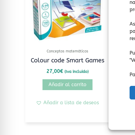
na
pr
As
pa
re
Conceptos matemáticos
Pu
Colour code Smart Games
Fi
"
V
27,00
€
(Iva incluido)
Pa
Añadir al carrito
Añadir a lista de deseos