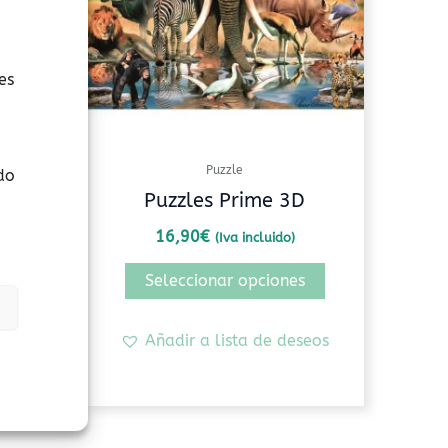
Las
Las
opciones
opciones
se
se
es
pueden
pueden
elegir
elegir
en
en
la
la
Puzzle
do
página
página
ción
Puzzles Prime 3D
de
de
16,90
€
(Iva incluido)
producto
producto
luido)
Seleccionar opciones
s
Añadir a lista de deseos
seos