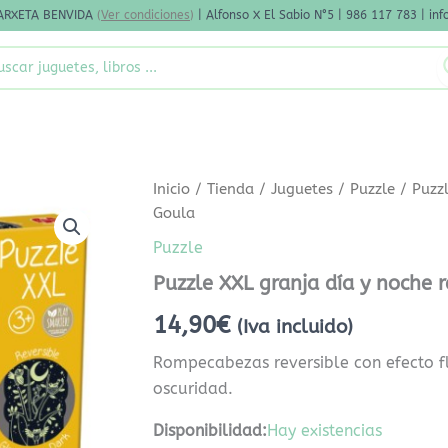
ARXETA BENVIDA
(
Ver condiciones
)
| Alfonso X El Sabio N°5 | 986 117 783 | i
rch
Puzzle
Inicio
/
Tienda
/
Juguetes
/
Puzzle
/ Puzzl
XXL
Goula
granja
día
Puzzle
y
Puzzle XXL granja día y noche 
noche
reversible
14,90
€
(Iva incluido)
Goula
cantidad
Rompecabezas reversible con efecto fl
oscuridad.
Disponibilidad:
Hay existencias