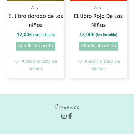
Amor
Amor
El libro dorado de los
El libro Rojo De Las
niños
Niñas
12,00
€
12,00
€
(Iva incluido)
(Iva incluido)
Añadir al carrito
Añadir al carrito
Añadir a lista de
Añadir a lista de
deseos
deseos
Síguenos
I
F
n
a
s
c
t
e