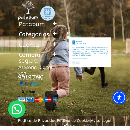
Patapum
Categorias
Cuenta
Compra
segura
Asesoría Digital
con
Política de Privacidad
Política de Cookies
Aviso Legal
Derecho de Desistimiento
El