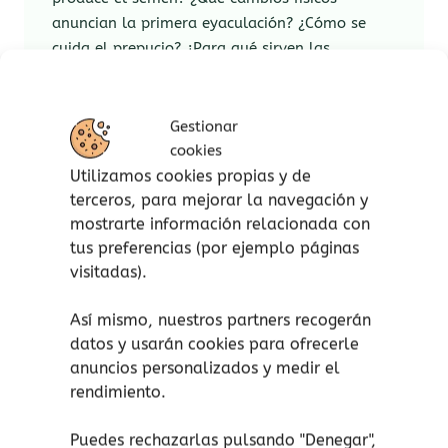
anuncian la primera eyaculación? ¿Cómo se
cuida el prepucio? ¿Para qué sirven las
emociones? ¿Cómo se concibe un bebé? ¿Qué
significa ser padre?
Gestionar
Los chicos son los grandes olvidados de la
cookies
educación sexual. La gran mayoría aprende
Utilizamos cookies propias y de
cómo funciona su cuerpo y su sexualidad por
terceros, para mejorar la navegación y
su cuenta a través del porno y de las bromas
mostrarte información relacionada con
con los amigos. Los dejamos absolutamente
tus preferencias (por ejemplo páginas
solos en este tema. Se han criado con una gran
visitadas).
crítica social a la masculinidad hegemónica y
al machismo, pero no tienen referentes ni
Así mismo, nuestros partners recogerán
recursos que les ayuden a ser diferentes a eso
datos y usarán cookies para ofrecerle
que se critica. Por otro lado, las familias y
anuncios personalizados y medir el
educadores quieren criar a hombres nuevos,
rendimiento.
pero no saben cómo hacerlo.
Puedes rechazarlas pulsando "Denegar",