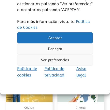
Este libro quiere dar respuesta a este vacío y a
gestionarlas pulsando "
Ver preferencias
"
estas demandas, proponiendo
una mirada
o aceptarlas pulsando "ACEPTAR".
positiva y respetuosa sobre la sexualidad
masculina, la primera eyaculación y el semen
.
Para más información visita la
Política
de Cookies
.
Aceptar
Denegar
Productos relacionados
Ver preferencias
Política de
Política de
Aviso
cookies
privacidad
legal
Crianza
Crianza