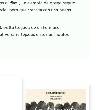
zos al final, un ejemplo de apego seguro
sencial para que crezcan con una buena
mbios (la llegada de un hermano,
al verse reflejados en los animalitos.
Este
producto
tiene
múltiples