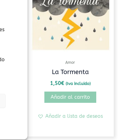
variantes.
Las
opciones
se
es
pueden
elegir
en
do
la
Amor
página
papá
La Tormenta
de
1,50
€
(Iva incluido)
producto
s
Añadir al carrito
seos
Añadir a lista de deseos