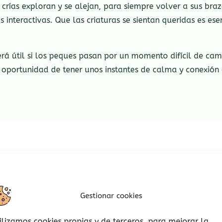
crías exploran y se alejan, para siempre volver a sus bra
 interactivas. Que las criaturas se sientan queridas es e
será útil si los peques pasan por un momento difícil de ca
la oportunidad de tener unos instantes de calma y conexión 
Rango
Este
de
producto
precios:
Gestionar cookies
tiene
desde
15,00€
múltiples
ilizamos cookies propias y de terceros, para mejorar la