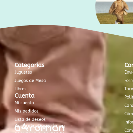
Categorías
Co
Juguetes
Enví
Juegos de Mesa
For
Libros
Tar
Cuenta
Polí
Mi cuenta
Canc
Mis pedidos
Cóm
Lista de deseos
Info
Asesoría Digital con
Cóm