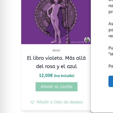
na
pr
As
pa
re
Pu
Amor
"
V
El libro violeta. Más allá
del rosa y el azul
Pa
15,
12,00
€
(Iva incluido)
Añadir al carrito
Añadir a lista de deseos