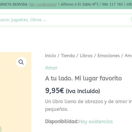
ARXETA BENVIDA
(
Ver condiciones
)
| Alfonso X El Sabio N°5 | 986 117 783 | i
rch
A
Inicio
/
Tienda
/
Libros
/
Emociones
/
Am
tu
lado.
Amor
Mi
A tu lado. Mi lugar favorito
lugar
favorito
9,95
€
cantidad
(Iva incluido)
Un libro lleno de abrazos y de amor i
pequeñas.
Disponibilidad:
Hay existencias