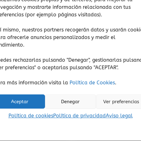
hasta
variantes.
vegación y mostrarte información relacionada con tus
19,00€
Las
eferencias (por ejemplo páginas visitadas).
opciones
se
í mismo, nuestros partners recogerán datos y usarán cooki
pueden
ra ofrecerle anuncios personalizados y medir el
elegir
ndimiento.
en
edes rechazarlas pulsando "Denegar", gestionarlas pulsan
la
Amor
Amor
er preferencias
" o aceptarlas pulsando "ACEPTAR".
página
Siembra un beso
Cuando estoy con 
de
ra más información visita la
Política de Cookies
.
00
€
-
19,00
€
15,00
€
(Iva incluido)
(Iva incluido)
producto
Seleccionar opciones
Seleccionar opcione
Aceptar
Denegar
Ver preferencias
Política de cookies
Política de privacidad
Aviso legal
Añadir a lista de deseos
Añadir a lista de de