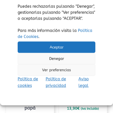
pequeños!
Puedes rechazarlas pulsando "Denegar",
gestionarlas pulsando "
Ver preferencias
"
o aceptarlas pulsando "ACEPTAR".
Para más información visita la
Política
Productos relacionados
de Cookies
.
Este
Aceptar
producto
tiene
Denegar
múltiples
variantes.
Ver preferencias
Las
Política de
Política de
Aviso
opciones
se
cookies
privacidad
legal
pueden
Amor
Amor
elegir
Cuando estoy con
Yo voy conmigo
en
papá
13,90
€
(Iva incluido)
la