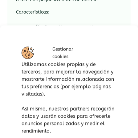
Características:
Diseño en blanco, negro y rosa para
captar la atención de los recién
nacidos.
Gestionar
Alto contraste que favorece la
cookies
percepción visual y la curiosidad.
Utilizamos cookies propias y de
Rimas suaves para calmar y relajar a
terceros, para mejorar la navegación y
los bebés.
mostrarte información relacionada con
Favorece el desarrollo cerebral y la
tus preferencias (por ejemplo páginas
capacidad de atención.
visitadas).
El bebé ve el amor
es un libro creado con
Así mismo, nuestros partners recogerán
mucho cariño, fomenta el vínculo entre padres
datos y usarán cookies para ofrecerle
e hijos, ya sea durante la rutina de descanso o
anuncios personalizados y medir el
en momentos de juego. ¡Un esencial para el
rendimiento.
desarrollo y entretenimiento de los más