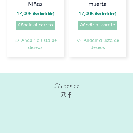
Niñas
muerte
12,00
€
12,00
€
(Iva incluido)
(Iva incluido)
Añadir al carrito
Añadir al carrito
Añadir a lista de
Añadir a lista de
deseos
deseos
Síguenos
I
F
n
a
s
c
t
e
a
b
g
o
r
o