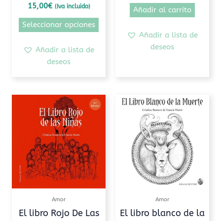
página
15,00
€
(Iva incluido)
Añadir al carrito
de
Seleccionar opciones
producto
Añadir a lista de
deseos
Añadir a lista de
deseos
Amor
Amor
El libro Rojo De Las
El libro blanco de la