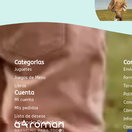
Categorías
Co
Juguetes
Enví
Juegos de Mesa
For
Libros
Tar
Cuenta
Polí
Mi cuenta
Canc
Mis pedidos
Cóm
Lista de deseos
Info
Asesoría Digital con
Cóm