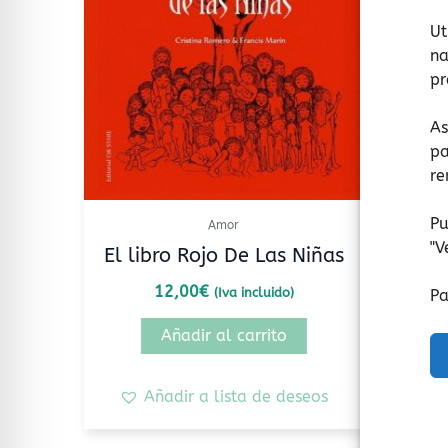
Ut
na
pr
As
pa
re
Pu
Amor
"
V
El libro Rojo De Las Niñas
El lib
12,00
€
(Iva incluido)
Pa
Añadir al carrito
Añadir a lista de deseos