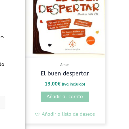
es
do
Amor
ar
El buen despertar
13,00
€
(Iva incluido)
Añadir al carrito
seos
Añadir a lista de deseos