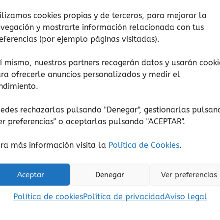
ilizamos cookies propias y de terceros, para mejorar la
vegación y mostrarte información relacionada con tus
eferencias (por ejemplo páginas visitadas).
í mismo, nuestros partners recogerán datos y usarán cooki
ra ofrecerle anuncios personalizados y medir el
ndimiento.
edes rechazarlas pulsando "Denegar", gestionarlas pulsan
Amor
Amor
er preferencias
" o aceptarlas pulsando "ACEPTAR".
ro blanco de la muerte
Ponte en mi lug
12,00
€
14,90
€
(Iva incluido)
ra más información visita la
Política de Cookies
.
Añadir al carrito
Añadir al carrito
Aceptar
Denegar
Ver preferencias
Añadir a lista de deseos
Añadir a lista de de
Política de cookies
Política de privacidad
Aviso legal