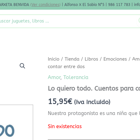
ARXETA BENVIDA
(
Ver condiciones
)
| Alfonso X El Sabio N°5 | 986 117 783 | i
rch
Inicio
/
Tienda
/
Libros
/
Emociones
/
Am
contar entre dos
Amor
,
Tolerancia
Lo quiero todo. Cuentos para c
15,95
€
(Iva incluido)
Nuestra protagonista es una niña que l
Sin existencias