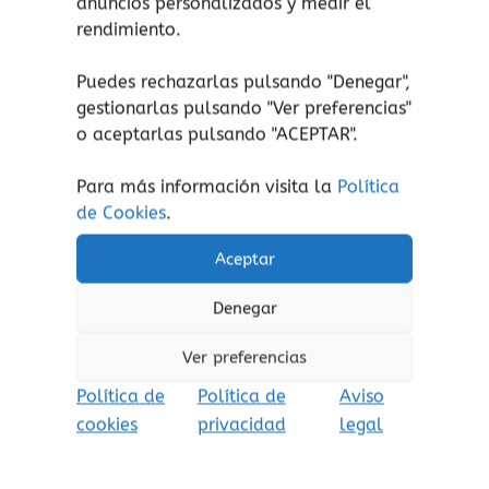
anuncios personalizados y medir el
de la sensibilidad.
rendimiento.
Nos ayuda empatizar con los demás, a
Puedes rechazarlas pulsando "Denegar",
entender mejor.
gestionarlas pulsando "
Ver preferencias
"
Da pie a que pequeños y mayores
o aceptarlas pulsando "ACEPTAR".
expresemos nuestros sentimientos.
Para más información visita la
Política
de Cookies
.
Productos relacionados
Aceptar
Este
Denegar
prod
tiene
Ver preferencias
múlti
Política de
Política de
Aviso
varia
cookies
privacidad
legal
Las
opcio
se