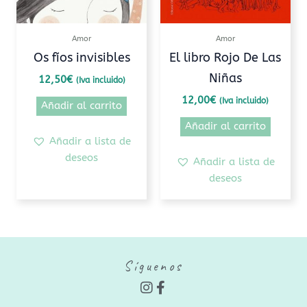
Amor
Amor
Os fíos invisibles
El libro Rojo De Las
Niñas
12,50
€
(Iva incluido)
12,00
€
(Iva incluido)
Añadir al carrito
Añadir al carrito
Añadir a lista de
deseos
Añadir a lista de
deseos
Síguenos
I
F
n
a