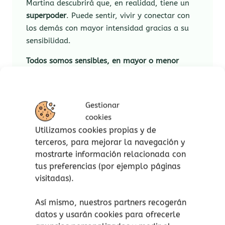
Martina descubrirá que, en realidad, tiene un
superpoder
. Puede sentir, vivir y conectar con
los demás con mayor intensidad gracias a su
sensibilidad.
Todos somos sensibles, en mayor o menor
medida. Un cuento sobre la sensibilidad
dirigido tanto a padres como a niños y niñas
que nos permitirá abrazar lo que sentimos y
Gestionar
vivir siendo nosotros mismos.
cookies
Utilizamos cookies propias y de
Un cuento escrito por Míriam Tirado,
terceros, para mejorar la navegación y
consultora de crianza consciente y periodista
mostrarte información relacionada con
especializada en maternidad, paternidad y
tus preferencias (por ejemplo páginas
crianza.
visitadas).
¿Por qué es importante
Sensibles Un cuento
Así mismo, nuestros partners recogerán
para abrazar lo que sentimos
?
datos y usarán cookies para ofrecerle
Nos enseña el valor de la diferencia y