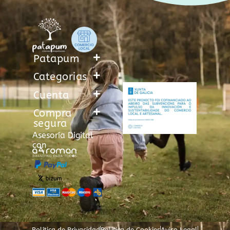
Patapum
Categorias
Cuenta
Compra
segura
Asesoría Digital
con
Política de Privacidad
Política de Cookies
Aviso Legal