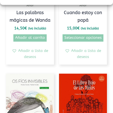
pued
Amor
Amor
elegi
Las palabras
Cuando estoy con
en
mágicas de Wanda
papá
la
pági
14,50
€
15,00
€
(Iva incluido)
(Iva incluido)
de
Añadir al carrito
Seleccionar opciones
prod
Añadir a lista de
Añadir a lista de
deseos
deseos