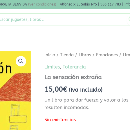
ARXETA BENVIDA
(
Ver condiciones
)
| Alfonso X El Sabio N°5 | 986 117 783 | i
rch
Inicio
/
Tienda
/
Libros
/
Emociones
/
Lím
Límites
,
Tolerancia
La sensación extraña
15,00
€
(Iva incluido)
Un libro para dar fuerza y valor a los 
resulten incómodas.
Sin existencias