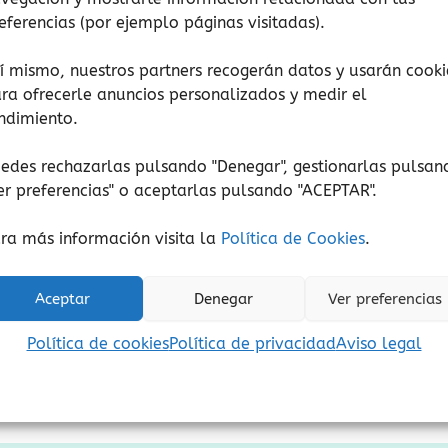
eferencias (por ejemplo páginas visitadas).
í mismo, nuestros partners recogerán datos y usarán cooki
ra ofrecerle anuncios personalizados y medir el
Autoestima
Amor
ndimiento.
Molas mucho
Seremos uno má
edes rechazarlas pulsando "Denegar", gestionarlas pulsan
16,95
€
12,00
€
(Iva incluido)
(Iva incluido)
er preferencias
" o aceptarlas pulsando "ACEPTAR".
Añadir al carrito
Añadir al carrito
ra más información visita la
Política de Cookies
.
Añadir a lista de deseos
Añadir a lista de de
Aceptar
Denegar
Ver preferencias
Política de cookies
Política de privacidad
Aviso legal