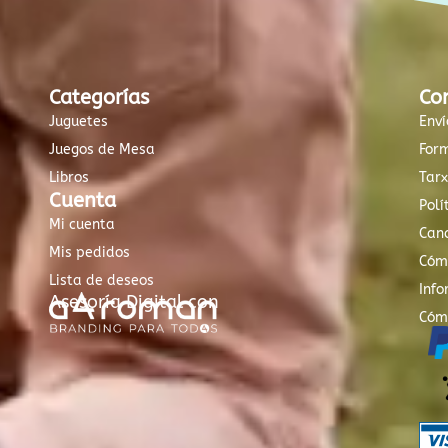
Categorías
Co
Juguetes
Enví
Juegos de Mesa
For
Libros
Tar
Cuenta
Polí
Mi cuenta
Canc
Mis pedidos
Cóm
Lista de deseos
Info
Asesoría Digital con
Cóm