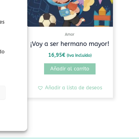
es
Amor
s
¡Voy a ser hermano mayor!
do
16,95
€
(Iva incluido)
Añadir al carrito
seos
Añadir a lista de deseos