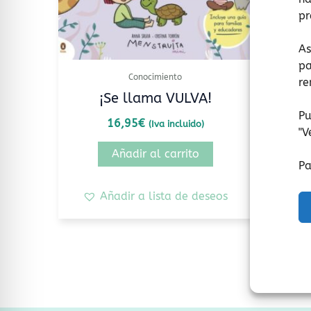
pr
As
pa
Conocimiento
re
¡Se llama VULVA!
Pu
16,95
€
(Iva incluido)
"
V
Añadir al carrito
Pa
Añadir a lista de deseos