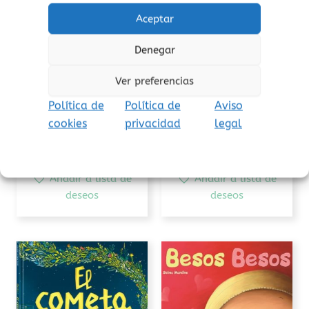
Aceptar
Denegar
Amor
Libros de luz negra
Sensibles (Pequeñas
¡Esto no es un
Ver preferencias
manitas)
unicornio!
Política de
Política de
Aviso
14,95
€
18,00
€
(Iva incluido)
(Iva incluido)
cookies
privacidad
legal
Añadir al carrito
Añadir al carrito
Añadir a lista de
Añadir a lista de
deseos
deseos