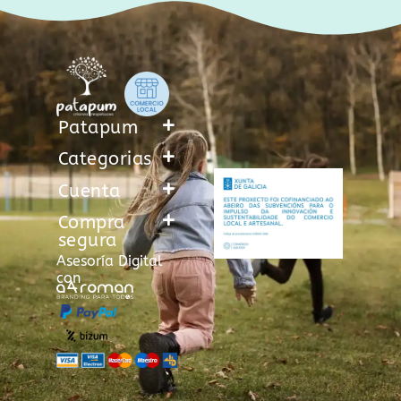
Patapum
Categorias
Cuenta
Compra
segura
Asesoría Digital
con