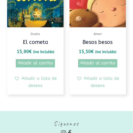
Duelo
Amor
El cometa
Besos besos
15,90
€
15,50
€
(Iva incluido)
(Iva incluido)
Añadir al carrito
Añadir al carrito
Añadir a lista de
Añadir a lista de
deseos
deseos
Síguenos
I
F