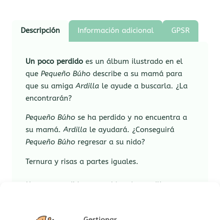
Descripción
Información adicional
GPSR
Un poco perdido
es un álbum ilustrado en el
que
Pequeño Búho
describe a su mamá para
que su amiga
Ardilla
le ayude a buscarla. ¿La
encontrarán?
Pequeño Búho
se ha perdido y no encuentra a
su mamá.
Ardilla
le ayudará. ¿Conseguirá
Pequeño Búho
regresar a su nido?
Ternura y risas a partes iguales.
Un poco perdido
es una historia sencilla y
tierna sobre un pequeño búho que se cae del
nido. Una simpática ardilla le ayuda en su
Gestionar