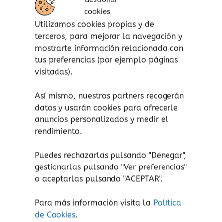
búsqueda para encontrar a su mamá, aunque
cookies
al principio se equivoca y le presenta a otros
Utilizamos cookies propias y de
animales del bosque.
terceros, para mejorar la navegación y
Un cuento que trata valores como la amistad,
mostrarte información relacionada con
la confianza y la esperanza.
tus preferencias (por ejemplo páginas
visitadas).
Paisaje coloreable.
Animales coloreables.
Así mismo, nuestros partners recogerán
datos y usarán cookies para ofrecerle
anuncios personalizados y medir el
rendimiento.
Productos relacionados
Puedes rechazarlas pulsando "Denegar",
gestionarlas pulsando "
Ver preferencias
"
o aceptarlas pulsando "ACEPTAR".
Para más información visita la
Política
de Cookies
.