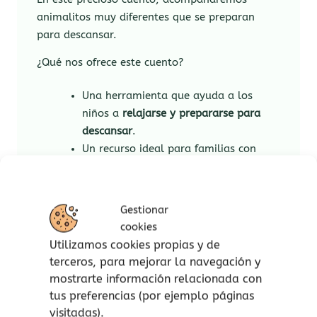
animalitos muy diferentes que se preparan
para descansar.
¿Qué nos ofrece este cuento?
Una herramienta que ayuda a los
niños a
relajarse y prepararse para
descansar
.
Un recurso ideal para familias con
niños que tienen problemas para
conciliar el sueño. Este cuento les
ayudará a crear una
rutina
para ir a
Gestionar
dormir y ofrecerá a las pequeñas
cookies
imágenes tranquilizadoras
que les
Utilizamos cookies propias y de
ayudarán a relajarse.
terceros, para mejorar la navegación y
Una
estructura repetitiva
que
mostrarte información relacionada con
encantará a los más pequeños.
tus preferencias (por ejemplo páginas
El cuento ideal para la franja
0-3
.
visitadas).