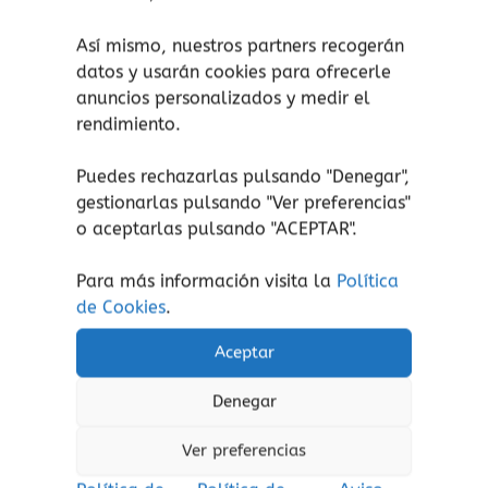
QR desde el que se pueden descargar
consejos y dinámicas
gratuitas
para
Así mismo, nuestros partners recogerán
acompañar la hora de acostarse.
datos y usarán cookies para ofrecerle
Ilustraciones
tiernas y entrañables
.
anuncios personalizados y medir el
rendimiento.
La herramienta perfecta para crear
momentos de
conexión y vínculo
con
Puedes rechazarlas pulsando "Denegar",
los peques.
gestionarlas pulsando "
Ver preferencias
"
Impreso en
papel grueso
, lo que
o aceptarlas pulsando "ACEPTAR".
facilitará que niñas y niños puedan
manipularlo.
Para más información visita la
Política
de Cookies
.
Aceptar
Productos relacionados
Denegar
Ver preferencias