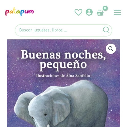
Ir
al
contenido
Search
for:
Buenas
noches,
pequeño
cantidad