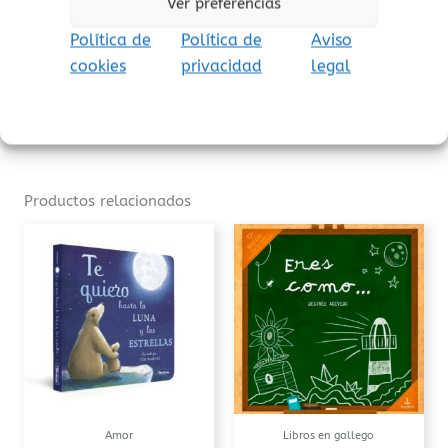
Ver preferencias
Política de
Política de
Aviso
Puedes leer las primeras páginas del libro
cookies
privacidad
legal
AQUÍ.
Productos relacionados
Este
prod
tiene
múlti
varia
Las
opcio
se
pued
Amor
Libros en gallego