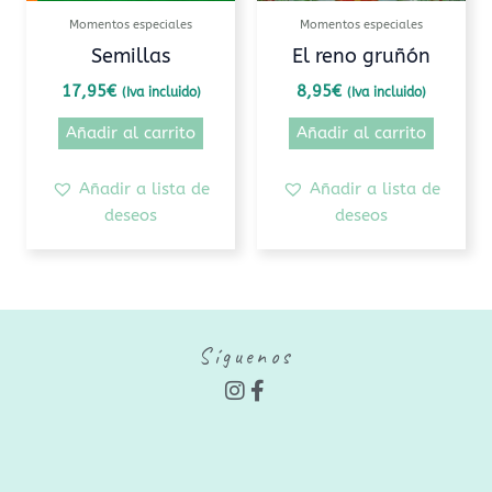
Momentos especiales
Momentos especiales
Semillas
El reno gruñón
17,95
€
8,95
€
(Iva incluido)
(Iva incluido)
Añadir al carrito
Añadir al carrito
Añadir a lista de
Añadir a lista de
deseos
deseos
Síguenos
I
F
n
a
s
c
t
e
a
b
g
o