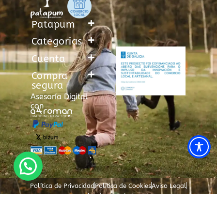
Patapum
Categorias
Cuenta
Compra
segura
Asesoría Digital
con
Política de Privacidad
Política de Cookies
Aviso Legal
Derecho de Desistimiento
Correo de asistencia al cliente