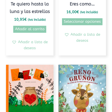
elegi
Te quiero hasta la
Eres como…
en
luna y las estrellas
16,00
€
(Iva incluido)
la
pági
10,95
€
(Iva incluido)
Seleccionar opciones
de
Añadir al carrito
prod
Añadir a lista de
deseos
Añadir a lista de
deseos