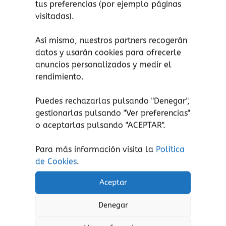
tus preferencias (por ejemplo páginas
Promover el espíritu navideño,
visitadas).
entendido como un tiempo de
compartir, cuidar y acompañar a
Así mismo, nuestros partners recogerán
otros.
datos y usarán cookies para ofrecerle
Favorecer la lectura compartida,
anuncios personalizados y medir el
generando espacios de diálogo entre
rendimiento.
pequeños y adultos sobre solidaridad
y valores.
Puedes rechazarlas pulsando "Denegar",
Despertar la sensibilidad hacia la
gestionarlas pulsando "
Ver preferencias
"
diversidad, mostrando que en la
o aceptarlas pulsando "ACEPTAR".
ciudad hay distintas realidades que
merecen atención y respeto.
Para más información visita la
Política
Inspirar a niñas y niños a ser agentes
de Cookies
.
de cambio, demostrando que incluso
Aceptar
los más pequeños tienen un “gran
corazón” capaz de transformar el
Denegar
mundo.