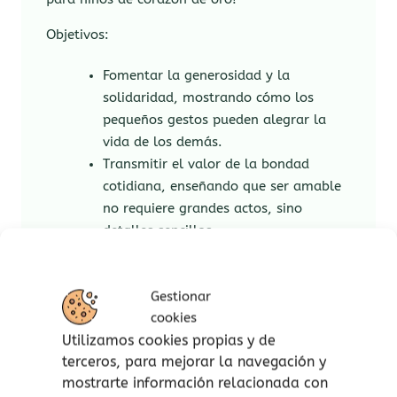
Objetivos:
Fomentar la generosidad y la
solidaridad, mostrando cómo los
pequeños gestos pueden alegrar la
vida de los demás.
Transmitir el valor de la bondad
cotidiana, enseñando que ser amable
no requiere grandes actos, sino
detalles sencillos.
Desarrollar la empatía, invitando a los
peques a ponerse en el lugar de
Gestionar
quienes necesitan ayuda.
cookies
Resaltar la importancia del
Utilizamos cookies propias y de
agradecimiento, evidenciando cómo
terceros, para mejorar la navegación y
una palabra de gratitud refuerza los
mostrarte información relacionada con
vínculos humanos.