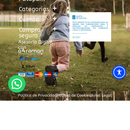
Categorias
Cuenta
Compra
segura
Asesoría Digital
con
Política de Privacidad
Política de Cookies
Aviso Legal
Derecho de Desistimiento
Correo de asistencia al cliente
Consultas o incidencias: info@patapum.es