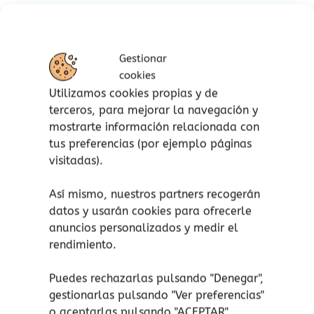
Un cuento que elogia el amor paterno,
destacando al padre como un «papá genial»
Gestionar
que realiza actividades divertidas y cotidianas
cookies
junto a su hijo. Todo ello acompañado de
Utilizamos cookies propias y de
ilustraciones enternecedoras y un texto en
terceros, para mejorar la navegación y
verso fácil de leer.
mostrarte información relacionada con
El libro, ideal para leer en familia y
tus preferencias (por ejemplo páginas
especialmente cerca del Día del Padre. Que
visitadas).
fomenta la comunicación y la unión entre
Así mismo, nuestros partners recogerán
padres e hijos al reconocer y celebrar las
datos y usarán cookies para ofrecerle
distintas facetas de la paternidad.
anuncios personalizados y medir el
Con coloridas y enternecedoras ilustraciones de
rendimiento.
un padre y su hijo en situaciones familiares. Un
cuento que conmueve el corazón de los
Puedes rechazarlas pulsando "Denegar",
lectores, al tiempo que les recuerda lo
gestionarlas pulsando "
Ver preferencias
"
maravilloso del amor paterno.
o aceptarlas pulsando "ACEPTAR".