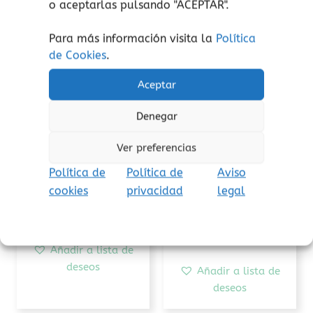
o aceptarlas pulsando "ACEPTAR".
Este
producto
Para más información visita la
Política
tiene
de Cookies
.
múltiples
variantes.
Aceptar
Las
opciones
Denegar
se
pueden
Libros en gallego
Momentos especiales
Ver preferencias
elegir
Eres como…
Una cena
Política de
Política de
Aviso
en
monstruosa
16,00
€
(Iva incluido)
la
cookies
privacidad
legal
página
16,95
€
(Iva incluido)
Seleccionar opciones
de
Añadir al carrito
producto
Añadir a lista de
deseos
Añadir a lista de
deseos