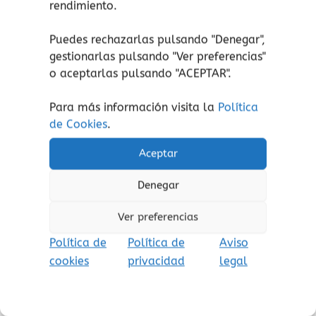
Un álbum ilustrado que nace para compartirse
rendimiento.
en familia y celebrar ese vínculo tan especial.
Nos invita a dejarnos llevar por sus emotivas
Puedes rechazarlas pulsando "Denegar",
palabras y bellas imágenes, convirtiéndose en
gestionarlas pulsando "
Ver preferencias
"
una lectura inolvidable.
o aceptarlas pulsando "ACEPTAR".
Para más información visita la
Política
de Cookies
.
Aceptar
Productos relacionados
Denegar
Ver preferencias
Política de
Política de
Aviso
cookies
privacidad
legal