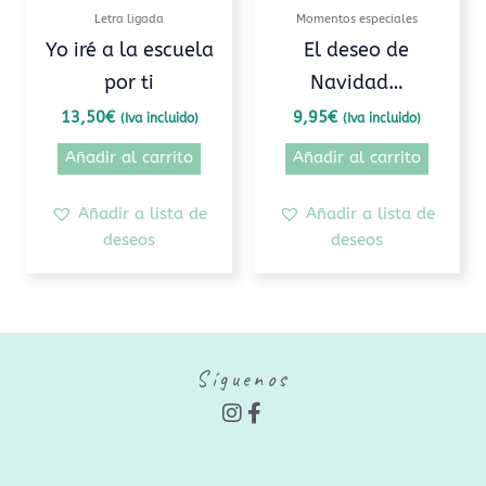
Letra ligada
Momentos especiales
Yo iré a la escuela
El deseo de
por ti
Navidad…
13,50
€
9,95
€
(Iva incluido)
(Iva incluido)
Añadir al carrito
Añadir al carrito
Añadir a lista de
Añadir a lista de
deseos
deseos
Síguenos
I
F
n
a
s
c
t
e