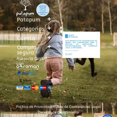
Patapum
Categorias
Cuenta
Compra
segura
Asesoría Digital
con
Política de Privacidad
Política de Cookies
Aviso Legal
Derecho de Desistimiento