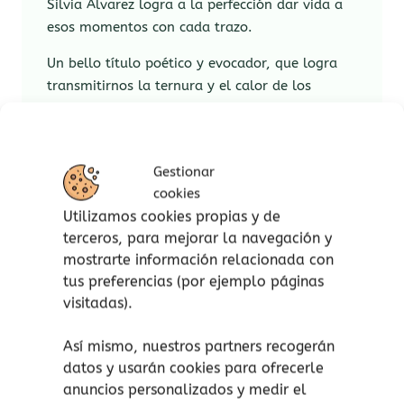
Silvia Álvarez logra a la perfección dar vida a
esos momentos con cada trazo.
Un bello título poético y evocador, que logra
transmitirnos la ternura y el calor de los
brazos protectores de un padre, a la vez que la
infinita curiosidad y admiración de su hija.
Escudo protector, compañero de juegos e
Gestionar
impulsor de la creatividad y la imaginación
cookies
desmedidas… un padre es eso y mucho más.
Utilizamos cookies propias y de
Crecer junto a un padre amoroso, presente y
terceros, para mejorar la navegación y
participativo, sembrará en sus hijos e hijas la
mostrarte información relacionada con
seguridad de sentirse capaces de alcanzar y
tus preferencias (por ejemplo páginas
visitadas).
lograr cualquier meta que se propongan en sus
vidas. Así, la ternura, la protección, el amor y
Así mismo, nuestros partners recogerán
el juego se confunden entre hermosas y
datos y usarán cookies para ofrecerle
delicadas láminas que logran emocionarnos.
anuncios personalizados y medir el