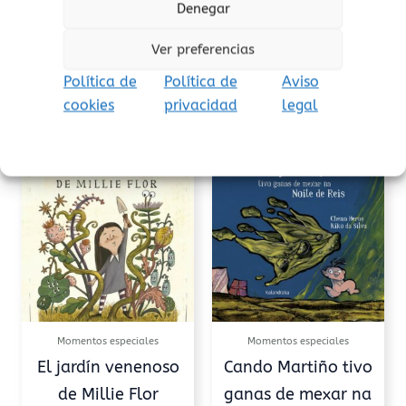
Denegar
Añadir al carrito
Añadir al carrito
Ver preferencias
Añadir a lista de
Añadir a lista de
Política de
Política de
Aviso
deseos
deseos
cookies
privacidad
legal
Momentos especiales
Momentos especiales
El jardín venenoso
Cando Martiño tivo
de Millie Flor
ganas de mexar na