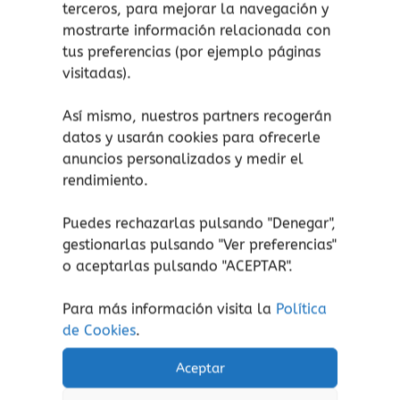
terceros, para mejorar la navegación y
mostrarte información relacionada con
tus preferencias (por ejemplo páginas
visitadas).
Productos relacionados
Así mismo, nuestros partners recogerán
datos y usarán cookies para ofrecerle
anuncios personalizados y medir el
rendimiento.
Puedes rechazarlas pulsando "Denegar",
gestionarlas pulsando "
Ver preferencias
"
o aceptarlas pulsando "ACEPTAR".
Letra imprenta
Momentos especiales
Para más información visita la
Política
La magia de la
Navidad en el
de Cookies
.
navidad
bosque
Aceptar
15,50
€
15,00
€
(Iva incluido)
(Iva incluido)