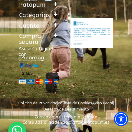
Patapum
Categorias
Cuenta
Compra
segura
Asesoría Digital
con
Política de Privacidad
Política de Cookies
Aviso Legal
Derecho de Desistimiento
Correo de asistencia al cliente
Consultas o incidencias: info@patapum.es