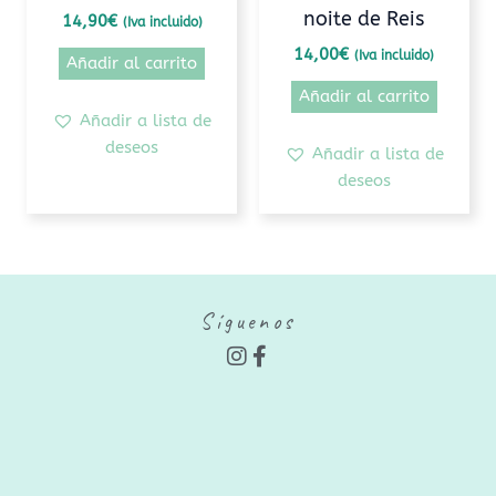
noite de Reis
14,90
€
(Iva incluido)
14,00
€
(Iva incluido)
Añadir al carrito
Añadir al carrito
Añadir a lista de
deseos
Añadir a lista de
deseos
Síguenos
I
F
n
a
s
c
t
e
a
b
g
o
r
o