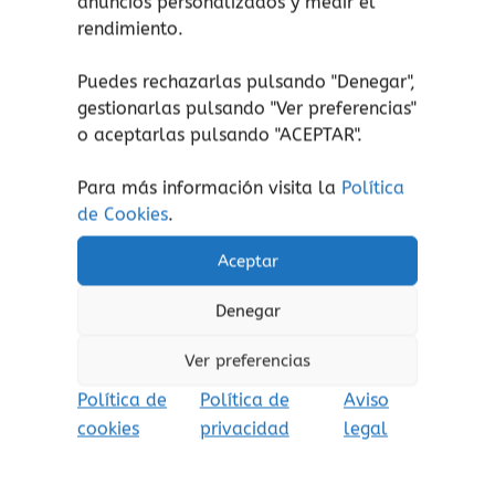
anuncios personalizados y medir el
recreo a pedirles su desayuno, ellas se niegan
rendimiento.
a dárselo.
Zoe
se enfrenta a
Emma
, y los
demás se dan cuenta, que hay otra opción.
Puedes rechazarlas pulsando "Denegar",
gestionarlas pulsando "
Ver preferencias
"
o aceptarlas pulsando "ACEPTAR".
Ficha de
Hoy no juegas
.
Para más información visita la
Política
de Cookies
.
Aceptar
Productos relacionados
Denegar
Ver preferencias
Política de
Política de
Aviso
cookies
privacidad
legal