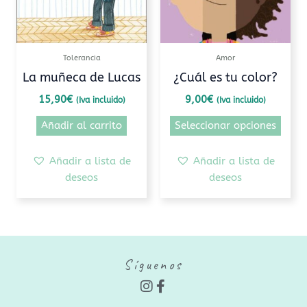
Las
opcio
se
pued
Tolerancia
Amor
elegi
La muñeca de Lucas
¿Cuál es tu color?
en
15,90
€
9,00
€
(Iva incluido)
(Iva incluido)
la
pági
Añadir al carrito
Seleccionar opciones
de
prod
Añadir a lista de
Añadir a lista de
deseos
deseos
Síguenos
I
F
n
a