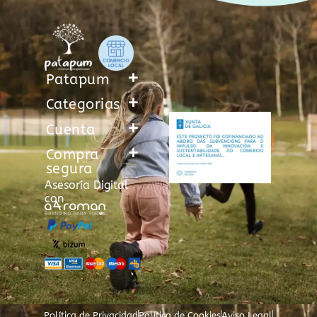
Patapum
Categorias
Cuenta
Compra
segura
Asesoría Digital
con
Política de Privacidad
Política de Cookies
Aviso Legal