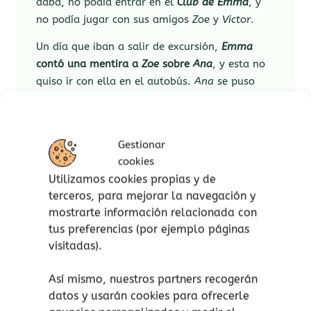
daba, no podía entrar en el
Club de Emma
, y
no podía jugar con sus amigos
Zoe
y
Victor
.
Un día que iban a salir de excursión,
Emma
contó una mentira a
Zoe
sobre
Ana
, y esta no
quiso ir con ella en el autobús.
Ana
se puso
enferma, incluso vomitó en el paseo, y no
abrió la boca en todo el día. Estaba triste, muy
triste. Y su malestar no se iba. Quería decirle a
Gestionar
todos que se dieran cuenta de lo mal que
cookies
actuaba
Emma
, pero no se atrevía.
Utilizamos cookies propias y de
terceros, para mejorar la navegación y
Por suerte, una de las veces que
Emma
quiso
mostrarte información relacionada con
burlarse de
Ana
,
Zoe
salió en su defensa. Le
tus preferencias (por ejemplo páginas
dio igual que
Emma
la amenazara con
visitadas).
marginarla. Y vuelve a hacer lo mismo al día
siguiente. Desde ese momento,
Emma
las
Así mismo, nuestros partners recogerán
margina a las dos, pero ellas se sienten más
datos y usarán cookies para ofrecerle
fuertes juntas, y cuando
Emma
se acerca en el