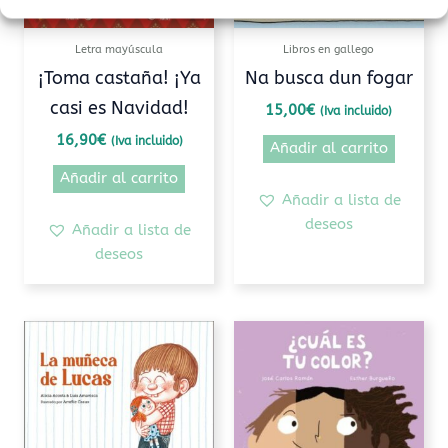
Letra mayúscula
Libros en gallego
¡Toma castaña! ¡Ya
Na busca dun fogar
casi es Navidad!
15,00
€
(Iva incluido)
16,90
€
(Iva incluido)
Añadir al carrito
Añadir al carrito
Añadir a lista de
deseos
Añadir a lista de
deseos
Este
prod
tiene
múlti
varia