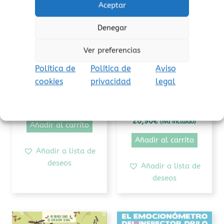
Aceptar
Denegar
Ver preferencias
Política de
Política de
Aviso
Momentos especiales
Emociones
cookies
privacidad
legal
¡Para ti, profe!
Los casos del
Inspector Drilo
15,95
€
(Iva incluido)
20,90
€
(Iva incluido)
Añadir al carrito
Añadir al carrito
Añadir a lista de
deseos
Añadir a lista de
deseos