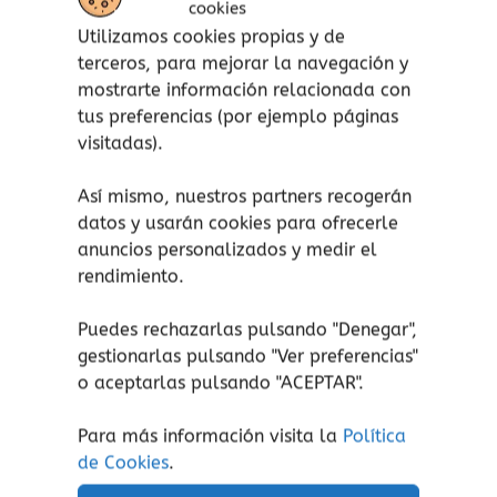
cookies
Utilizamos cookies propias y de
¡Ah! Y por supuesto, también se incluye una
terceros, para mejorar la navegación y
canción para nuestro gran investigador, el
mostrarte información relacionada con
Inspector Drilo. ¡Y otra para el
tus preferencias (por ejemplo páginas
Emocionómetro!.
visitadas).
12 canciones originales con 12 códigos QR.
Así mismo, nuestros partners recogerán
Nuevos personajes de Forestville y actividades
datos y usarán cookies para ofrecerle
de observación para identificar las emociones.
anuncios personalizados y medir el
Lee aquí las primeras páginas.
rendimiento.
Puedes rechazarlas pulsando "Denegar",
gestionarlas pulsando "
Ver preferencias
"
o aceptarlas pulsando "ACEPTAR".
Productos relacionados
Para más información visita la
Política
de Cookies
.