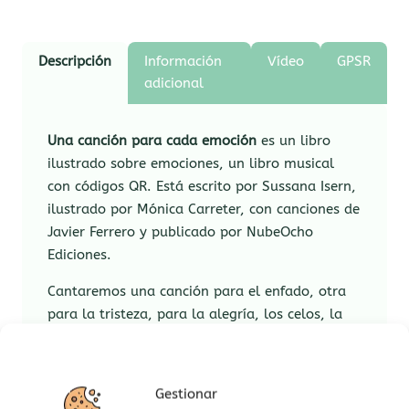
Descripción
Información
Vídeo
GPSR
adicional
Una canción para cada emoción
es un libro
ilustrado sobre emociones, un libro musical
con códigos QR. Está escrito por Sussana Isern,
ilustrado por Mónica Carreter, con canciones de
Javier Ferrero y publicado por NubeOcho
Ediciones.
Cantaremos una canción para el enfado, otra
para la tristeza, para la alegría, los celos, la
envidia, el miedo, la sorpresa, el amor, el asco
y la vergüenza. Si una emoción nos desborda,
estas canciones nos pueden ayudar a
Gestionar
entenderla mejor.