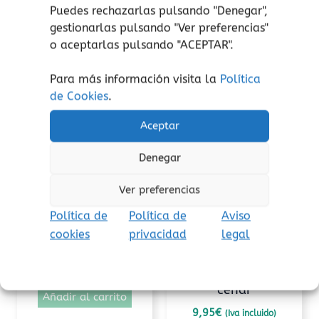
Puedes rechazarlas pulsando "Denegar",
gestionarlas pulsando "
Ver preferencias
"
Productos relacionados
o aceptarlas pulsando "ACEPTAR".
Para más información visita la
Política
de Cookies
.
Aceptar
Denegar
Ver preferencias
Arte y creatividad
Arte y creatividad
Política de
Política de
Aviso
Los unicornios del
Cuaderno de
cookies
privacidad
legal
arcoíris
actividades de La
ovejita que vino a
8,90
€
(Iva incluido)
cenar
Añadir al carrito
9,95
€
(Iva incluido)