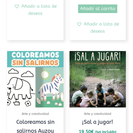
Añadir a lista de
Añadir al carrito
deseos
Añadir a lista de
deseos
Este
producto
tiene
múltiples
variantes.
Las
opciones
se
pueden
Arte y creatividad
Arte y creatividad
elegir
Coloreamos sin
¡Sal a jugar!
en
salirnos Auzou
19,50
€
(Iva incluido)
la