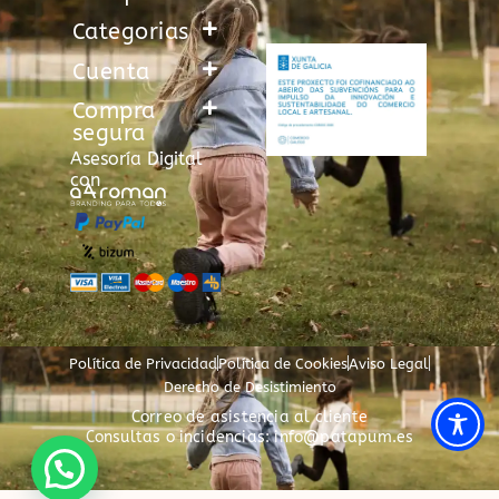
Categorias
Cuenta
Compra
segura
Asesoría Digital
con
Política de Privacidad
Política de Cookies
Aviso Legal
Derecho de Desistimiento
Correo de asistencia al cliente
Consultas o incidencias: info@patapum.es