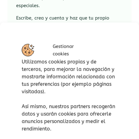
especiales.
Escribe, crea y cuenta y haz que tu propio
espacio sea «entre tú y yo».
Diario de más de 100 páginas donde hablarás
de tu clase, de ti como persona, de tus gustos,
Gestionar
cookies
de tu familia, de tus amigos, de tus
Utilizamos cookies propias y de
sentimientos, de tus miedos, de tus rutinas y
terceros, para mejorar la navegación y
de mucho más.
mostrarte información relacionada con
Ideal para niños a partir de 6-7 años hasta 12.
tus preferencias (por ejemplo páginas
visitadas).
ENTRE TÚ Y YO. Tu diario amigo
, es un precioso
diario ideal para trabajar muchísimos aspectos
Así mismo, nuestros partners recogerán
superimportantes tales como la autoestima,
datos y usarán cookies para ofrecerle
las emociones, la comprensión, la empatía…
anuncios personalizados y medir el
rendimiento.