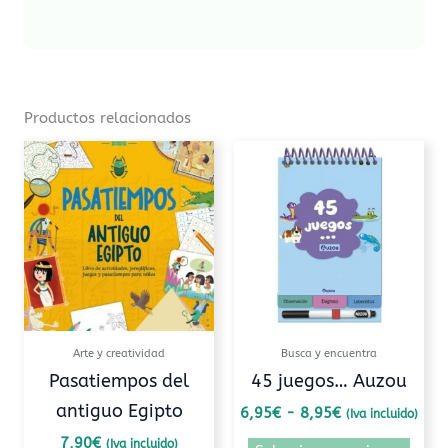
Productos relacionados
Rango
Este
de
prod
precios:
tiene
desde
6,95€
múlti
hasta
varia
8,95€
Las
opcio
se
pued
Arte y creatividad
Busca y encuentra
elegi
Pasatiempos del
45 juegos… Auzou
en
antiguo Egipto
6,95
€
-
8,95
€
(Iva incluido)
la
pági
7,90
€
(Iva incluido)