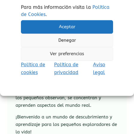
Para más información visita la
Política
de Cookies
.
Los libros infantiles de
Nowordbooks
son para
niños y niñas de 2 a 5 años, diseñados para
Aceptar
enriquecer su experiencia de aprendizaje. Con
Denegar
imágenes reales, sin texto y en formatos
diversos, estos libros se adaptan a métodos
Ver preferencias
educativos como
Montessori
y
Waldorf
,
estimulando la curiosidad y fomentando
Política de
Política de
Aviso
habilidades esenciales.
cookies
privacidad
legal
Cada título, dedicado a una temática
específica, ofrece momentos de calidad donde
los pequeños observan, se concentran y
aprenden aspectos del mundo real.
¡Bienvenido a un mundo de descubrimiento y
aprendizaje para los pequeños exploradores de
la vida!