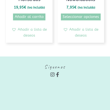
la
pági
19,95
€
7,95
€
(Iva incluido)
(Iva incluido)
de
Añadir al carrito
Seleccionar opciones
prod
Añadir a lista de
Añadir a lista de
deseos
deseos
Síguenos
I
F
n
a
s
c
t
e
a
b
g
o
r
o
a
k