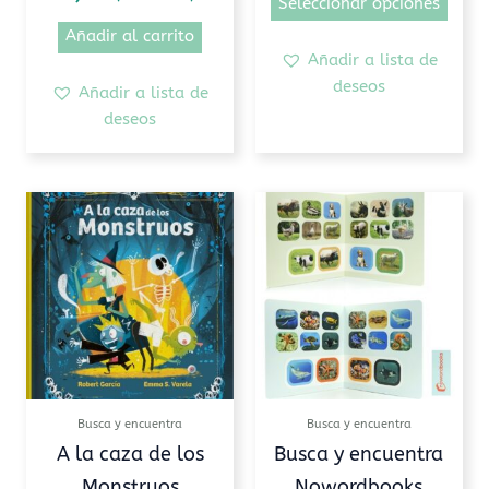
Seleccionar opciones
de
Añadir al carrito
prod
Añadir a lista de
deseos
Añadir a lista de
deseos
Este
prod
tiene
múlti
varia
Las
opcio
se
pued
Busca y encuentra
Busca y encuentra
elegi
A la caza de los
Busca y encuentra
en
Monstruos
Nowordbooks