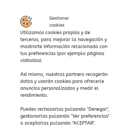
Amplía el vocabulario.
Estimulan la curiosidad y el
aprendizaje autónomo.
Gestionar
Perfectos para actividades en familia,
cookies
en grupos o para juegos en el aula.
Utilizamos cookies propias y de
terceros, para mejorar la navegación y
Características:
mostrarte información relacionada con
tus preferencias (por ejemplo páginas
Formato de cartoné reciclado de 400
visitadas).
g. Con un diseño seguro y eco-
friendly, ya que están diseñados con
Así mismo, nuestros partners recogerán
materiales resistentes, seguros para
datos y usarán cookies para ofrecerle
peques y respetuosos con el
anuncios personalizados y medir el
medioambiente.
rendimiento.
Medidas: 24,5 cm x 21 cm.
Nº de páginas: 24, con fotografías a
Puedes rechazarlas pulsando "Denegar",
gestionarlas pulsando "
Ver preferencias
"
color.
o aceptarlas pulsando "ACEPTAR".
Edad recomendada: de 2 a 5 años.