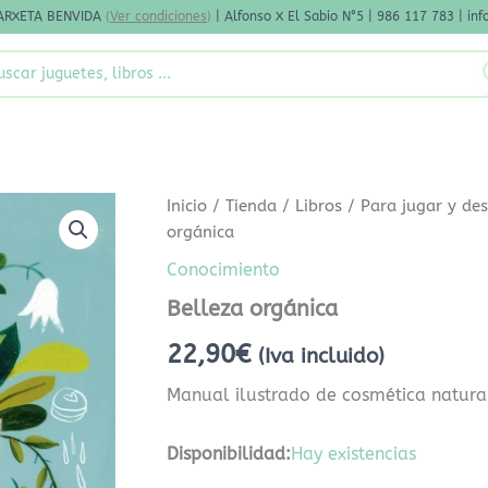
ARXETA BENVIDA
(
Ver condiciones
)
| Alfonso X El Sabio N°5 | 986 117 783 | i
rch
Belleza
Inicio
/
Tienda
/
Libros
/
Para jugar y des
orgánica
orgánica
cantidad
Conocimiento
Belleza orgánica
22,90
€
(Iva incluido)
Manual ilustrado de cosmética natura
Disponibilidad:
Hay existencias