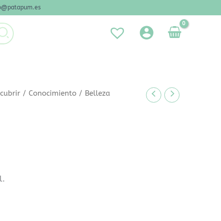
nfo@patapum.es
cubrir
/
Conocimiento
/ Belleza
l.