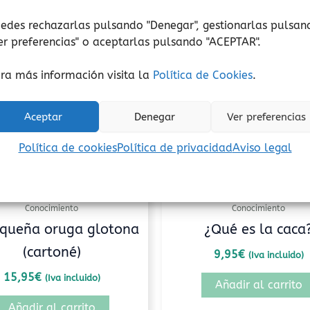
edes rechazarlas pulsando "Denegar", gestionarlas pulsan
er preferencias
" o aceptarlas pulsando "ACEPTAR".
ra más información visita la
Política de Cookies
.
Aceptar
Denegar
Ver preferencias
Política de cookies
Política de privacidad
Aviso legal
Conocimiento
Conocimiento
equeña oruga glotona
¿Qué es la caca
(cartoné)
9,95
€
(Iva incluido)
15,95
€
(Iva incluido)
Añadir al carrito
Añadir al carrito