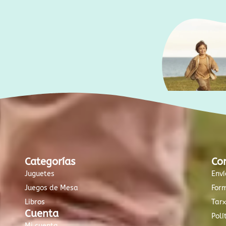
Categorías
Co
Juguetes
Enví
Juegos de Mesa
For
Libros
Tar
Cuenta
Polí
Mi cuenta