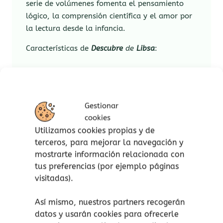
serie de volúmenes fomenta el pensamiento
lógico, la comprensión científica y el amor por
la lectura desde la infancia.
Características de
Descubre
de
Libsa
:
Fomento del aprendizaje STEM:
estimula la mente de tus hijos con
retos, enigmas y datos científicos
Gestionar
fascinantes sobre el mundo que nos
cookies
rodea.
Utilizamos cookies propias y de
Formato atractivo y duradero:
terceros, para mejorar la navegación y
ediciones de tapa dura de alta
mostrarte información relacionada con
calidad, ideales para resistir el uso
tus preferencias (por ejemplo páginas
diario de los pequeños exploradores.
visitadas).
Ilustraciones a todo color:
cada
página está diseñada para captar la
Así mismo, nuestros partners recogerán
atención de los peques, facilitando la
datos y usarán cookies para ofrecerle
comprensión y retención de conceptos