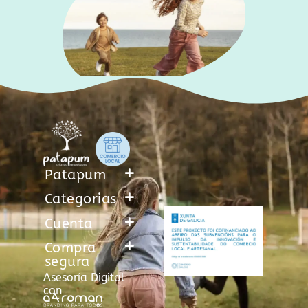
Patapum
Categorias
Cuenta
Compra
segura
Asesoría Digital
con