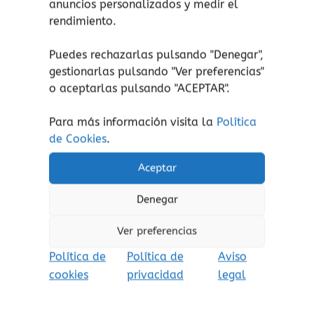
anuncios personalizados y medir el
complejos.
rendimiento.
Títulos de la colección:
Puedes rechazarlas pulsando "Denegar",
gestionarlas pulsando "
Ver preferencias
"
Descubre el Reino Animal:
enfocado en
o aceptarlas pulsando "ACEPTAR".
la fauna del planeta, sus hábitats y
misterios de la naturaleza.
Para más información visita la
Política
Descubre un Mundo Asombroso:
de Cookies
.
centrado en geografía, hitos del
Aceptar
planeta y datos sorprendentes de la
Tierra.
Denegar
Ver preferencias
Política de
Política de
Aviso
Productos relacionados
cookies
privacidad
legal