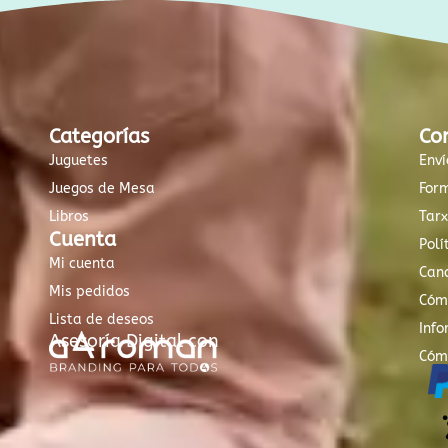
Categorías
Co
Juguetes
Enví
Juegos de Mesa
For
Libros
Tar
Cuenta
Polí
Mi cuenta
Canc
Mis pedidos
Cóm
Lista de deseos
Info
Asesoría Digital con
Cóm