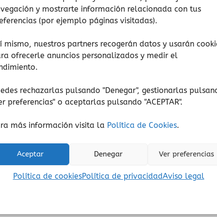
se
vegación y mostrarte información relacionada con tus
pueden
eferencias (por ejemplo páginas visitadas).
elegir
en
í mismo, nuestros partners recogerán datos y usarán cooki
la
ra ofrecerle anuncios personalizados y medir el
Conocimiento
Conocimiento
página
ndimiento.
Un árbol
La edad de pied
de
15,00
€
10,95
€
edes rechazarlas pulsando "Denegar", gestionarlas pulsan
(Iva incluido)
(Iva incluido)
producto
er preferencias
" o aceptarlas pulsando "ACEPTAR".
Seleccionar opciones
Añadir al carrito
ra más información visita la
Política de Cookies
.
Añadir a lista de deseos
Añadir a lista de de
Aceptar
Denegar
Ver preferencias
Política de cookies
Política de privacidad
Aviso legal