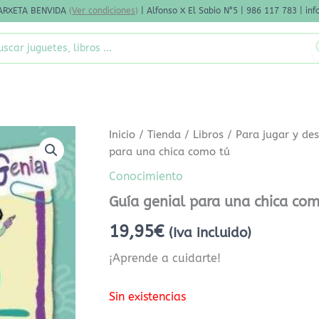
ARXETA BENVIDA
(
Ver condiciones
)
| Alfonso X El Sabio N°5 | 986 117 783 | i
rch
Inicio
/
Tienda
/
Libros
/
Para jugar y des
para una chica como tú
Conocimiento
Guía genial para una chica co
19,95
€
(Iva incluido)
¡Aprende a cuidarte!
Sin existencias