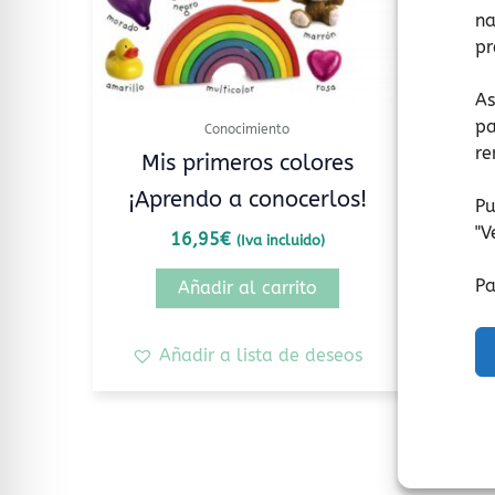
na
pr
As
pa
Conocimiento
re
Mis primeros colores
¡Aprendo a conocerlos!
Pu
"
V
16,95
€
(Iva incluido)
Pa
Añadir al carrito
Añadir a lista de deseos