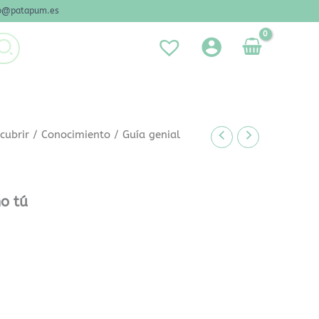
nfo@patapum.es
cubrir
/
Conocimiento
/ Guía genial
mo tú