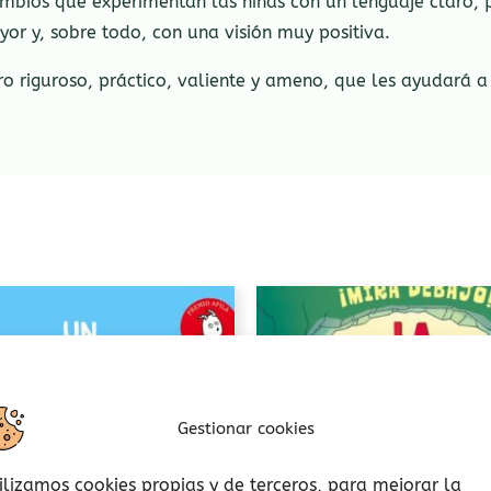
bios que experimentan las niñas con un lenguaje claro, p
r y, sobre todo, con una visión muy positiva.
ro riguroso, práctico, valiente y ameno, que les ayudará a
Este
producto
tiene
múltiples
variantes.
Gestionar cookies
Las
opciones
ilizamos cookies propias y de terceros, para mejorar la