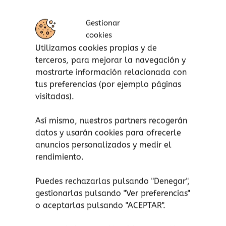
algunos sí comparten rasgos parecidos: flores,
pelo, plumas, escamas… ¿casualidad? Lo cierto
Gestionar
es que no.
cookies
Utilizamos cookies propias y de
La evolución, el proceso de millones de años
terceros, para mejorar la navegación y
que ha dado lugar a la gran diversidad de
mostrarte información relacionada con
especies pasadas y actuales, puede explicar
tus preferencias (por ejemplo páginas
estas coincidencias y la asombrosa capacidad
visitadas).
que ha mostrado la vida para adaptarse y
sobrevivir. Todos los seres vivos compartimos
Así mismo, nuestros partners recogerán
un pasado.
datos y usarán cookies para ofrecerle
anuncios personalizados y medir el
Descubre en qué consiste este proceso, por qué
rendimiento.
los seres vivos somos como somos y de qué
forma nos relacionamos todos como una única
Puedes rechazarlas pulsando "Denegar",
gran familia extraordinaria.
gestionarlas pulsando "
Ver preferencias
"
o aceptarlas pulsando "ACEPTAR".