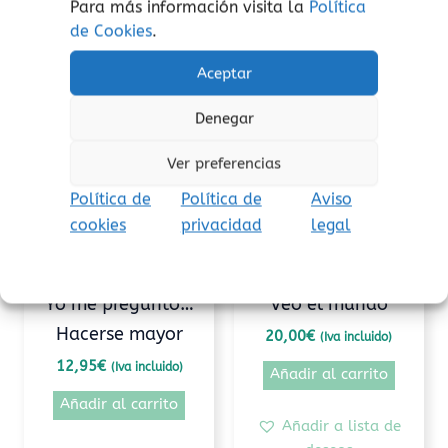
Para más información visita la
Política
de Cookies
.
Productos relacionados
Aceptar
Denegar
Ver preferencias
Política de
Política de
Aviso
cookies
privacidad
legal
Conocimiento
Conocimiento
Yo me pregunto…
Veo el mundo
Hacerse mayor
20,00
€
(Iva incluido)
12,95
€
(Iva incluido)
Añadir al carrito
Añadir al carrito
Añadir a lista de