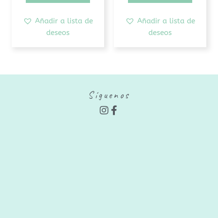
Añadir a lista de
Añadir a lista de
deseos
deseos
Síguenos
I
F
n
a
s
c
t
e
a
b
g
o
r
o
a
k
m
-
f